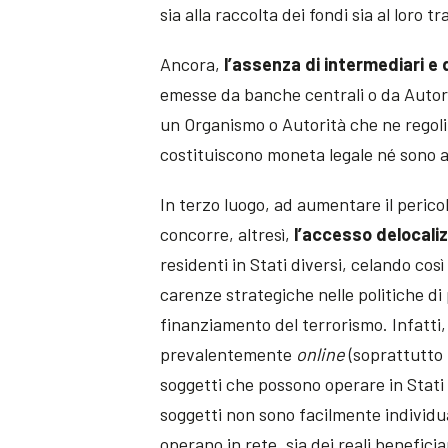
sia alla raccolta dei fondi sia al loro
Ancora,
l’assenza di intermediari e d
emesse da banche centrali o da Autori
un Organismo o Autorità che ne regoli
costituiscono moneta legale né sono as
In terzo luogo, ad aumentare il perico
concorre, altresì,
l’accesso delocali
residenti in Stati diversi, celando co
carenze strategiche nelle politiche di 
finanziamento del terrorismo. Infatti,
prevalentemente
online
(soprattutto 
soggetti che possono operare in Stati d
soggetti non sono facilmente individua
operano in rete, sia dei reali beneficia