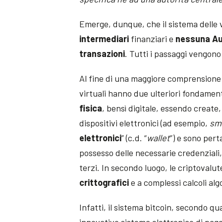
Emerge, dunque, che il sistema delle v
intermediari
finanziari e
nessuna Au
transazioni
. Tutti i passaggi vengon
Al fine di una maggiore comprension
virtuali hanno due ulteriori fondament
fisica
, bensì digitale, essendo create
dispositivi elettronici (ad esempio,
sm
elettronici
” (c.d. “
wallet
”) e sono pert
possesso delle necessarie credenziali,
terzi. In secondo luogo, le criptoval
crittografici
e a complessi calcoli alg
Infatti, il sistema bitcoin, secondo q