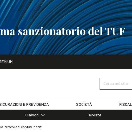
tema sanzionatorio del TUF
ito
REMIUM
tobre
La riforma del sistema sanzionatorio del TUF
SCOPRI I DET
Cerca nel sito
SICURAZIONI E PREVIDENZA
SOCIETÀ
FISCAL
Dialoghi
Rivista
Dialoghi di Diritto dell'Economia
io: terreni dai confini incerti
Editoriali