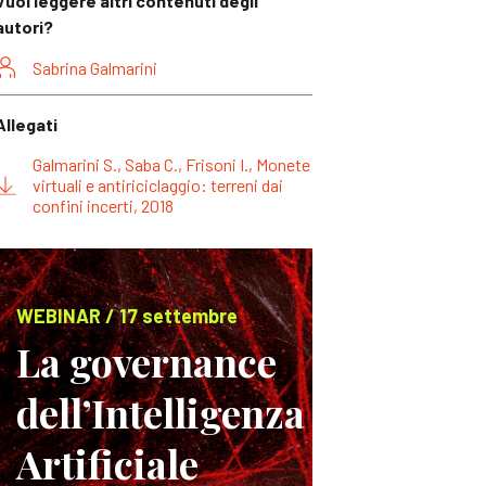
Vuoi leggere altri contenuti degli
autori?
Sabrina Galmarini
Allegati
Galmarini S., Saba C., Frisoni I., Monete
virtuali e antiriciclaggio: terreni dai
confini incerti, 2018
WEBINAR / 17 settembre
La governance
dell’Intelligenza
Artificiale