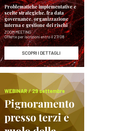
Problematiche implementative e
scelte strategiche, fra data
governance, organizzazione
interna e gestione dei rischi
ZOOM MEETING
Offerte per iscrizioni entro il 27/08
SCOPRI I DETTAGLI
WEBINAR / 29 settembre
Pignoramento
presso terzi e
ruolo della