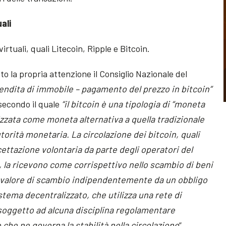
ali
virtuali, quali Litecoin, Ripple e Bitcoin.
to la propria attenzione il Consiglio Nazionale del
endita di immobile – pagamento del prezzo in bitcoin”
 secondo il quale
“il bitcoin è una tipologia di “moneta
ilizzata come moneta alternativa a quella tradizionale
orità monetaria. La circolazione dei bitcoin, quali
cettazione volontaria da parte degli operatori del
a, la ricevono come corrispettivo nello scambio di beni
il valore di scambio indipendentemente da un obbligo
istema decentralizzato, che utilizza una rete di
 soggetto ad alcuna disciplina regolamentare
 che ne governa la stabilità nella circolazione
”.