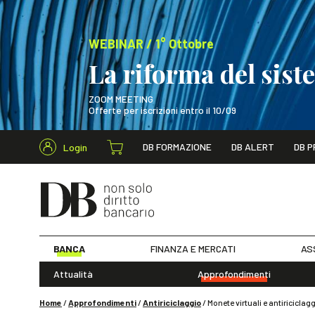
WEBINAR / 1° Ottobre
La riforma del sis
ZOOM MEETING
Offerte per iscrizioni entro il 10/09
Cerca nel s
DB FORMAZIONE
DB ALERT
DB P
Login
WEBINAR / 1° Ot
BANCA
FINANZA E MERCATI
AS
Attualità
Approfondimenti
Home
/
Approfondimenti
/
Antiriciclaggio
/
Monete virtuali e antiriciclagg