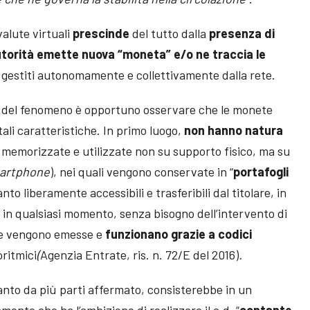
alute virtuali
prescinde
del tutto dalla
presenza di
torità emette nuova “moneta” e/o ne traccia le
o gestiti autonomamente e collettivamente dalla rete.
e del fenomeno è opportuno osservare che le monete
ali caratteristiche. In primo luogo,
non hanno natura
, memorizzate e utilizzate non su supporto fisico, ma su
artphone
), nei quali vengono conservate in “
portafogli
anto liberamente accessibili e trasferibili dal titolare, in
 in qualsiasi momento, senza bisogno dell’intervento di
ute vengono emesse e
funzionano grazie a codici
oritmici
(
Agenzia Entrate, ris. n. 72/E del 2016)
.
uanto da più parti affermato, consisterebbe in un