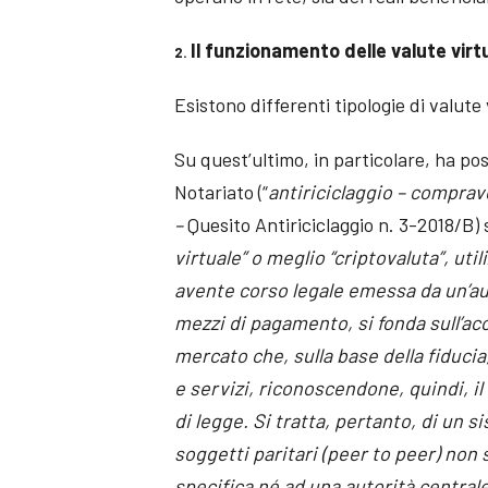
Il funzionamento delle valute virtu
2.
Esistono differenti tipologie di valute 
Su quest’ultimo, in particolare, ha pos
Notariato (“
antiriciclaggio – comprav
–
Quesito Antiriciclaggio n. 3-2018/B)
virtuale” o meglio “criptovaluta”, ut
avente corso legale emessa da un’aut
mezzi di pagamento, si fonda sull’ac
mercato che, sulla base della fiduci
e servizi, riconoscendone, quindi, 
di legge. Si tratta, pertanto, di un s
soggetti paritari (peer to peer) non
specifica né ad una autorità centrale