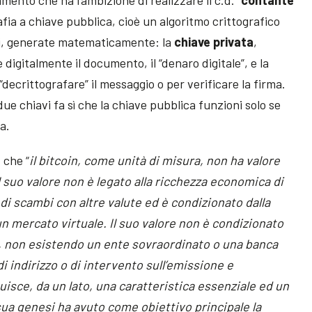
ento che ha l’ambizione di realizzare il c.d. “
contante
grafia a chiave pubblica, cioè un algoritmo crittografico
vi, generate matematicamente: la
chiave privata
,
 digitalmente il documento, il “denaro digitale”, e la
“decrittografare” il messaggio o per verificare la firma.
ue chiavi fa sì che la chiave pubblica funzioni solo se
a.
 che “
il bitcoin, come unità di misura, non ha valore
il suo valore non è legato alla ricchezza economica di
i scambi con altre valute ed è condizionato dalla
 un mercato virtuale. Il suo valore non è condizionato
a, non esistendo un ente sovraordinato o una banca
di indirizzo o di intervento sull’emissione e
uisce, da un lato, una caratteristica essenziale ed un
 sua genesi ha avuto come obiettivo principale la