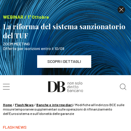
WEBINAR / 1° Ottobre
La riforma del sistema sanzionatorio
del TUF
ZOOM MEETING
Offerte per iscrizioni entro il 10/09
SCOPRI I DETTAGLI
Cerca nel sito
WEBINAR / 1° Ottobre
La riforma del sistema sanzionatorio del TUF
SCOPRI I DETTAGLI
Home
/
Flash News
/
Banche e intermediari
/
Modifiche all’indirizzo BCE sulle
misure temporanee supplementari sulle operazioni di rifinanziamento
dell’Eurosistema e sull’idoneità delle garanzie
FLASH NEWS