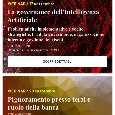
WEBINAR / 17 settembre
La governance dell’Intelligenza
Artificiale
Problematiche implementative e scelte
strategiche, fra data governance, organizzazione
interna e gestione dei rischi
ZOOM MEETING
Offerte per iscrizioni entro il 27/08
SCOPRI I DETTAGLI
WEBINAR / 29 settembre
Pignoramento presso terzi e
ruolo della banca
ZOOM MEETING