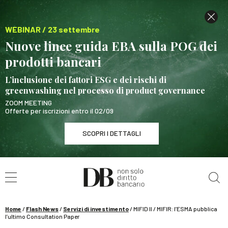
WEBINAR / 23 settembre
Nuove linee guida EBA sulla POG dei
prodotti bancari
L’inclusione dei fattori ESG e dei rischi di
greenwashing nel processo di product governance
ZOOM MEETING
Offerte per iscrizioni entro il 02/09
SCOPRI I DETTAGLI
Cerca nel sito
WEBINAR / 23 settembre
Nuove linee guida EBA sulla POG dei prodotti
bancari
Home
/
Flash News
/
Servizi di investimento
/
MIFID II / MIFIR: l’ESMA pubblica
SCOPRI I DETTAGLI
l’ultimo Consultation Paper