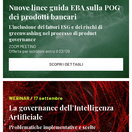
Nuove linee guida EBA sulla POG
dei prodotti bancari
L’inclusione dei fattori ESG e dei rischi di
greenwashing nel processo di product
governance
ZOOM MEETING
Offerte per iscrizioni entro il 02/09
SCOPRI I DETTAGLI
WEBINAR / 17 settembre
La governance dell’Intelligenza
Artificiale
Problematiche implementative e scelte