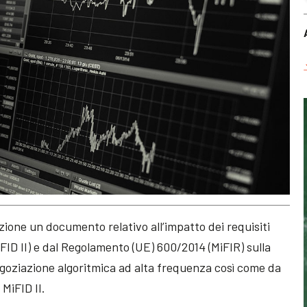
ione un documento relativo all’impatto dei requisiti
iFID II) e dal Regolamento (UE) 600/2014 (MiFIR) sulla
egoziazione algoritmica ad alta frequenza così come da
 MiFID II.