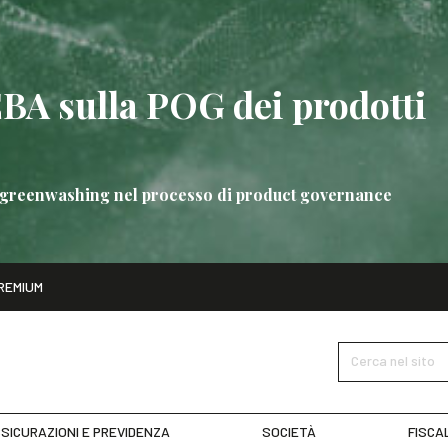
EBA sulla POG dei prodotti
 di greenwashing nel processo di product governance
ito
REMIUM
bre
Nuove linee guida EBA sulla POG dei prodotti bancari
SCOPRI 
Cerca nel sito
SICURAZIONI E PREVIDENZA
SOCIETÀ
FISCA