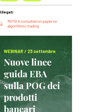
Allegati
MiFID II consultation paper on
algorithmic trading
WEBINAR / 23 settembre
Nuove linee
guida EBA
sulla POG dei
prodotti
bancari