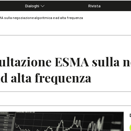
Dialoghi
Rivista
Dialoghi di Diritto dell'Economia
MA sulla negoziazione algoritmica e ad alta frequenza
Editoriali
Articoli
Note
ultazione ESMA sulla 
ad alta frequenza