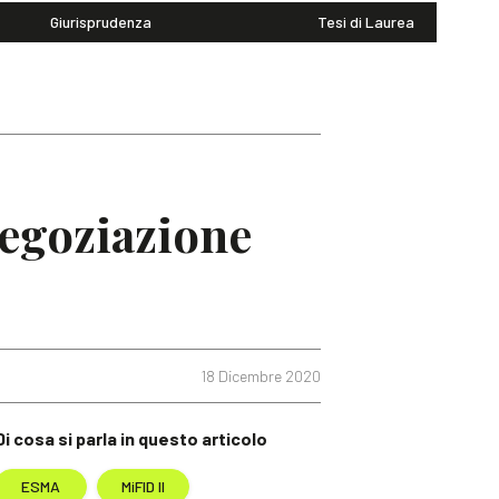
Giurisprudenza
Tesi di Laurea
negoziazione
18 Dicembre 2020
Di cosa si parla in questo articolo
ESMA
MiFID II