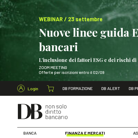
WEBINAR / 23 settembre
Nuove linee guida 
bancari
L’inclusione dei fattori ESG e dei rischi
ZOOM MEETING
Offerte per iscrizioni entro il 02/09
Cerca nel s
DB FORMAZIONE
DB ALERT
DB P
Login
WEBINAR / 23 settem
BANCA
FINANZA E MERCATI
AS