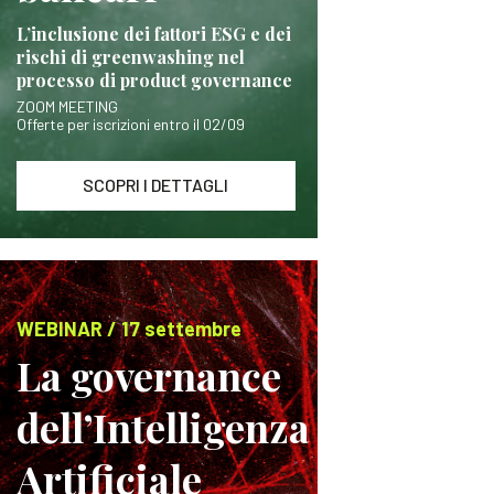
L’inclusione dei fattori ESG e dei
rischi di greenwashing nel
processo di product governance
ZOOM MEETING
Offerte per iscrizioni entro il 02/09
SCOPRI I DETTAGLI
WEBINAR / 17 settembre
La governance
dell’Intelligenza
Artificiale