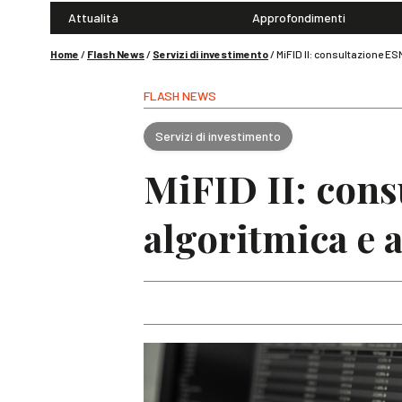
Attualità
Approfondimenti
Home
/
Flash News
/
Servizi di investimento
/
MiFID II: consultazione ES
FLASH NEWS
Servizi di investimento
MiFID II: cons
algoritmica e 