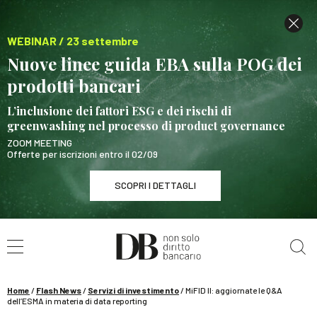
WEBINAR / 23 settembre
Nuove linee guida EBA sulla POG dei
prodotti bancari
L’inclusione dei fattori ESG e dei rischi di
greenwashing nel processo di product governance
ZOOM MEETING
Offerte per iscrizioni entro il 02/09
SCOPRI I DETTAGLI
Cerca nel sito
WEBINAR / 23 settembre
Nuove linee guida EBA sulla POG dei prodotti
bancari
Home
/
Flash News
/
Servizi di investimento
/
MiFID II: aggiornate le Q&A
SCOPRI I DETTAGLI
dell’ESMA in materia di data reporting