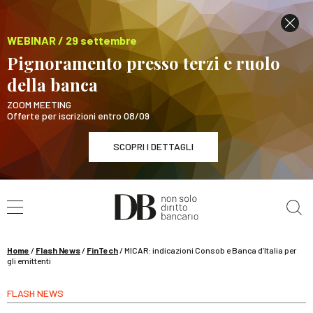
WEBINAR / 29 settembre
Pignoramento presso terzi e ruolo
della banca
ZOOM MEETING
Offerte per iscrizioni entro 08/09
SCOPRI I DETTAGLI
Cerca nel sito
WEBINAR / 29 settembre
Pignoramento presso terzi e ruolo della banca
SCOPRI I DETTAGLI
Home
/
Flash News
/
FinTech
/
MICAR: indicazioni Consob e Banca d’Italia per
gli emittenti
FLASH NEWS