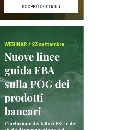
SCOPRI I DETTAGLI
WEBINAR / 23 settembre
Nuove linee
guida EBA
sulla POG dei
prodotti
bancari
L’inclusione dei fattori ESG e dei
rischi di greenwashing nel