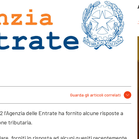
Guarda gli articoli correlati
2 l’Agenzia delle Entrate ha fornito alcune risposte a
one tributaria.
olare, forniti in risposta ad alcuni quesiti recentemente