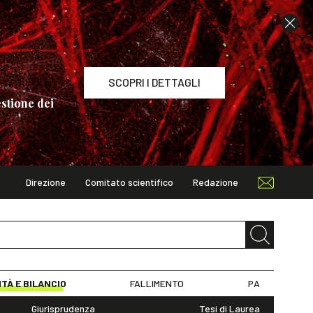
SCOPRI I DETTAGLI
stione dei
Direzione
Comitato scientifico
Redazione
TAGLI
ITÀ E BILANCIO
FALLIMENTO
PA
Giurisprudenza
Tesi di Laurea