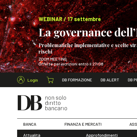
WEBINAR / 17 settembre
La governance dell’I
Problematiche implementative e scelte str
rischi
ZOOM MEETING
Offerte per iscrizioni entro il 27/08
Cerca nel s
DB FORMAZIONE
DB ALERT
DB P
Login
WEBINAR / 17 s
BANCA
FINANZA E MERCATI
ASS
Attualità
Approfondimenti