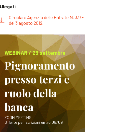
Allegati
Circolare Agenzia delle Entrate N. 33/E
del 3 agosto 2012
WEBINAR / 29 settembre
Pignoramento
presso terzi e
ruolo della
banca
ZOOM MEETING
Offerte per iscrizioni entro 08/09