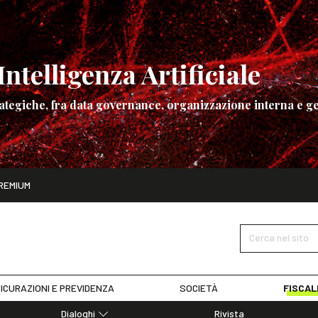
ntelligenza Artificiale
ategiche, fra data governance, organizzazione interna e ge
ito
REMIUM
ettembre
La governance dell’Intelligenza Artificiale
SCOPRI I DET
Cerca nel sito
ICURAZIONI E PREVIDENZA
SOCIETÀ
FISCAL
Dialoghi
Rivista