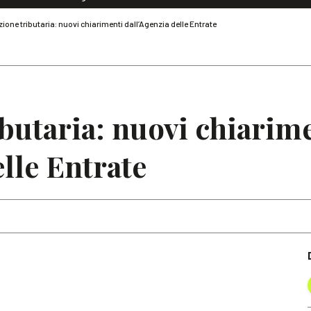
Dialoghi di Diritto dell'Economia
ione tributaria: nuovi chiarimenti dall’Agenzia delle Entrate
Editoriali
Articoli
Note
butaria: nuovi chiarim
elle Entrate