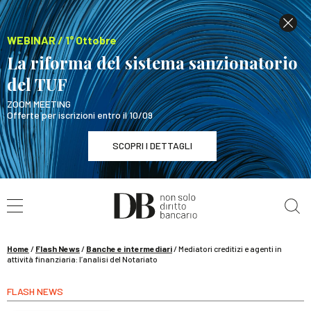
WEBINAR / 1° Ottobre
La riforma del sistema sanzionatorio
del TUF
ZOOM MEETING
Offerte per iscrizioni entro il 10/09
SCOPRI I DETTAGLI
Cerca nel sito
WEBINAR / 1° Ottobre
La riforma del sistema sanzionatorio del TUF
SCOPRI I DETTAGLI
Home
/
Flash News
/
Banche e intermediari
/
Mediatori creditizi e agenti in
attività finanziaria: l’analisi del Notariato
FLASH NEWS