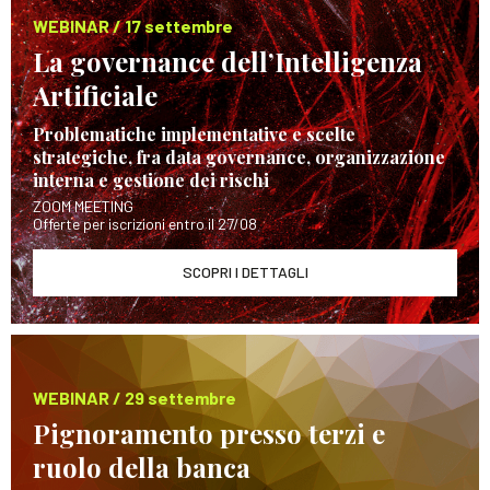
WEBINAR / 17 settembre
La governance dell’Intelligenza
Artificiale
Problematiche implementative e scelte
strategiche, fra data governance, organizzazione
interna e gestione dei rischi
ZOOM MEETING
Offerte per iscrizioni entro il 27/08
SCOPRI I DETTAGLI
WEBINAR / 29 settembre
Pignoramento presso terzi e
ruolo della banca