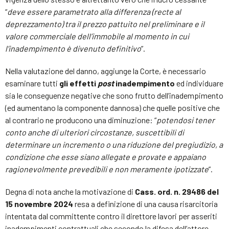
“
deve essere parametrato alla differenza (recte al
deprezzamento) tra il prezzo pattuito nel preliminare e il
valore commerciale dell’immobile al momento in cui
l’inadempimento è divenuto definitivo
”.
Nella valutazione del danno, aggiunge la Corte, è necessario
esaminare tutti
gli effetti
post
inadempimento
ed individuare
sia le conseguenze negative che sono frutto dell’inadempimento
(ed aumentano la componente dannosa) che quelle positive che
al contrario ne producono una diminuzione: “
potendosi tener
conto anche di ulteriori circostanze, suscettibili di
determinare un incremento o una riduzione del pregiudizio, a
condizione che esse siano allegate e provate e appaiano
ragionevolmente prevedibili e non meramente ipotizzate
”.
Degna di nota anche la motivazione di
Cass. ord. n. 29486 del
15 novembre 2024
resa a definizione di una causa risarcitoria
intentata dal committente contro il direttore lavori per asseriti
inadempimenti contrattuali che secondo la difesa dell’attore