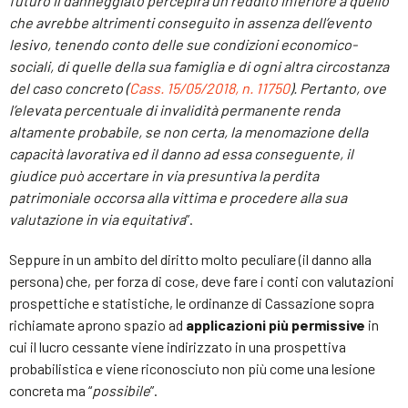
futuro il danneggiato percepirà un reddito inferiore a quello
che avrebbe altrimenti conseguito in assenza dell’evento
lesivo, tenendo conto delle sue condizioni economico-
sociali, di quelle della sua famiglia e di ogni altra circostanza
del caso
concreto (
Cass. 15/05/2018, n. 11750
). Pertanto, ove
l’elevata percentuale di invalidità permanente renda
altamente probabile, se non certa, la menomazione della
capacità lavorativa ed il danno ad essa conseguente, il
giudice può accertare in via presuntiva la perdita
patrimoniale occorsa alla vittima e procedere alla sua
valutazione in via equitativa
”.
Seppure in un ambito del diritto molto peculiare (il danno alla
persona) che, per forza di cose, deve fare i conti con valutazioni
prospettiche e statistiche, le ordinanze di Cassazione sopra
richiamate aprono spazio ad
applicazioni più permissive
in
cui il lucro cessante viene indirizzato in una prospettiva
probabilistica e viene riconosciuto non più come una lesione
concreta ma “
possibile
”.