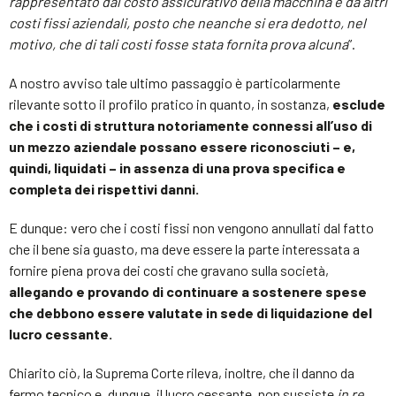
rappresentato dal costo assicurativo della macchina e da altri
costi fissi aziendali, posto che neanche si era dedotto, nel
motivo, che di tali costi fosse stata fornita prova alcuna
”.
A nostro avviso tale ultimo passaggio è particolarmente
rilevante sotto il profilo pratico in quanto, in sostanza,
esclude
che i costi di struttura notoriamente connessi all’uso di
un mezzo aziendale possano essere riconosciuti – e,
quindi, liquidati – in assenza di una prova specifica e
completa dei rispettivi danni.
E dunque: vero che i costi fissi non vengono annullati dal fatto
che il bene sia guasto, ma deve essere la parte interessata a
fornire piena prova dei costi che gravano sulla società,
allegando e provando di continuare a sostenere spese
che debbono essere valutate in sede di liquidazione del
lucro cessante.
Chiarito ciò, la Suprema Corte rileva, inoltre, che il danno da
fermo tecnico e, dunque, il lucro cessante, non sussiste
in re