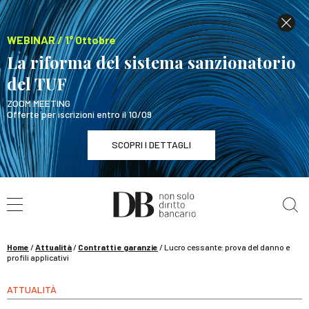
WEBINAR / 1° Ottobre
La riforma del sistema sanzionatorio
del TUF
ZOOM MEETING
Offerte per iscrizioni entro il 10/09
SCOPRI I DETTAGLI
Cerca nel sito
WEBINAR / 1° Ottobre
La riforma del sistema sanzionatorio del TUF
SCOPRI I DETTAGLI
Home
/
Attualità
/
Contratti e garanzie
/
Lucro cessante: prova del danno e
profili applicativi
ATTUALITÀ