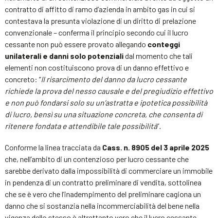
contratto di affitto di ramo d’azienda in ambito gas in cui si
contestava la presunta violazione di un diritto di prelazione
convenzionale – conferma il principio secondo cui il lucro
cessante non può essere provato allegando
conteggi
unilaterali e danni solo potenziali
dal momento che tali
elementi non costituiscono prova di un danno effettivo e
concreto: “
Il risarcimento del danno da lucro cessante
richiede la prova del nesso causale e del pregiudizio effettivo
e non può fondarsi solo su un’astratta e ipotetica possibilità
di lucro, bensì su una situazione concreta, che consenta di
ritenere fondata e attendibile tale possibilità
”.
Conforme la linea tracciata da
Cass. n. 8905 del 3 aprile 2025
che, nell’ambito di un contenzioso per lucro cessante che
sarebbe derivato dalla impossibilità di commerciare un immobile
in pendenza di un contratto preliminare di vendita, sottolinea
che se è vero che l’inadempimento del preliminare cagiona un
danno che si sostanzia nella incommerciabilità del bene nella
vigenza dello stesso è altrettanto vero che il lucro cessante