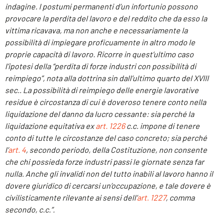
indagine. I postumi permanenti d’un infortunio possono
provocare la perdita del lavoro e del reddito che da esso la
vittima ricavava, ma non anche e necessariamente la
possibilità di impiegare proficuamente in altro modo le
proprie capacità di lavoro. Ricorre in quest’ultimo caso
l’ipotesi della “perdita di forze industri con possibilità di
reimpiego”, nota alla dottrina sin dall’ultimo quarto del XVIII
sec.. La possibilità di reimpiego delle energie lavorative
residue è circostanza di cui è doveroso tenere conto nella
liquidazione del danno da lucro cessante: sia perché la
liquidazione equitativa ex
art. 1226
c.c. impone di tenere
conto di tutte le circostanze del caso concreto; sia perché
l’
art. 4
, secondo periodo, della Costituzione, non consente
che chi possieda forze industri passi le giornate senza far
nulla. Anche gli invalidi non del tutto inabili al lavoro hanno il
dovere giuridico di cercarsi un’occupazione, e tale dovere è
civilisticamente rilevante ai sensi dell’
art. 1227
, comma
secondo, c.c.”.