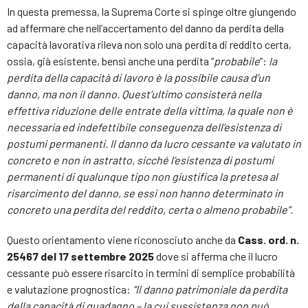
In questa premessa, la Suprema Corte si spinge oltre giungendo
ad affermare che nell’accertamento del danno da perdita della
capacità lavorativa rileva non solo una perdita di reddito certa,
ossia, già esistente, bensì anche una perdita “
probabile
”:
la
perdita della capacità di lavoro è la possibile causa d’un
danno, ma non il danno. Quest’ultimo consisterà nella
effettiva riduzione delle entrate della vittima, la quale non è
necessaria ed indefettibile conseguenza dell’esistenza di
postumi permanenti. Il danno da lucro cessante va valutato in
concreto e non in astratto, sicché l’esistenza di postumi
permanenti di qualunque tipo non giustifica la pretesa al
risarcimento del danno, se essi non hanno determinato in
concreto una perdita del reddito, certa o almeno probabile”.
Questo orientamento viene riconosciuto anche da
Cass. ord. n.
25467 del 17 settembre 2025
dove si afferma che il lucro
cessante può essere risarcito in termini di semplice probabilità
e valutazione prognostica:
“Il danno patrimoniale da perdita
della capacità di guadagno – la cui sussistenza non può