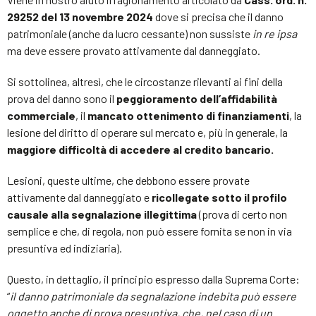
29252 del 13 novembre 2024
dove si precisa che il danno
patrimoniale (anche da lucro cessante) non sussiste
in re ipsa
ma deve essere provato attivamente dal danneggiato.
Si sottolinea, altresì, che le circostanze rilevanti ai fini della
prova del danno sono il
peggioramento dell’affidabilità
commerciale
, il
mancato ottenimento di finanziamenti
, la
lesione del diritto di operare sul mercato e, più in generale, la
maggiore difficoltà di accedere al credito bancario.
Lesioni, queste ultime, che debbono essere provate
attivamente dal danneggiato e
ricollegate sotto il profilo
causale alla segnalazione illegittima
(prova di certo non
semplice e che, di regola, non può essere fornita se non in via
presuntiva ed indiziaria).
Questo, in dettaglio, il principio espresso dalla Suprema Corte:
“
il danno patrimoniale da segnalazione indebita può essere
oggetto anche di prova presuntiva, che, nel caso di un