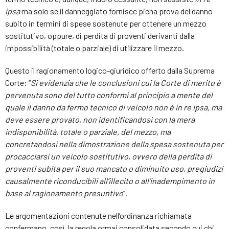
ipsa
ma solo se il danneggiato fornisce piena prova del danno
subito in termini di spese sostenute per ottenere un mezzo
sostitutivo, oppure, di perdita di proventi derivanti dalla
impossibilità (totale o parziale) di utilizzare il mezzo.
Questo il ragionamento logico-giuridico offerto dalla Suprema
Corte: “
Si evidenzia che le conclusioni cui la Corte di merito è
pervenuta sono del tutto conformi al principio a mente del
quale il danno da fermo tecnico di veicolo non è in re ipsa, ma
deve essere provato, non identificandosi con la mera
indisponibilità, totale o parziale, del mezzo, ma
concretandosi nella dimostrazione della spesa sostenuta per
procacciarsi un veicolo sostitutivo, ovvero della perdita di
proventi subita per il suo mancato o diminuito uso, pregiudizi
causalmente riconducibili all’illecito o all’inadempimento in
base al ragionamento presuntivo
”.
Le argomentazioni contenute nell’ordinanza richiamata
confermano, così, la regola ormai consolidata secondo cui chi