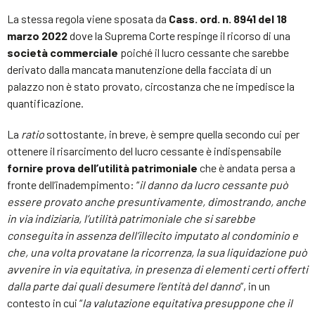
La stessa regola viene sposata da
Cass. ord. n. 8941 del 18
marzo 2022
dove la Suprema Corte respinge il ricorso di una
società commerciale
poiché il lucro cessante che sarebbe
derivato dalla mancata manutenzione della facciata di un
palazzo non è stato provato, circostanza che ne impedisce la
quantificazione.
La
ratio
sottostante, in breve, è sempre quella secondo cui per
ottenere il risarcimento del lucro cessante è indispensabile
fornire prova dell’utilità patrimoniale
che è andata persa a
fronte dell’inadempimento: “
il danno da lucro cessante può
essere provato anche presuntivamente, dimostrando, anche
in via indiziaria, l’utilità patrimoniale che si sarebbe
conseguita in assenza dell’illecito imputato al condominio e
che, una volta provatane la ricorrenza, la sua liquidazione può
avvenire in via equitativa, in presenza di elementi certi offerti
dalla parte dai quali desumere l’entità del danno
”, in un
contesto in cui “
la valutazione equitativa presuppone che il