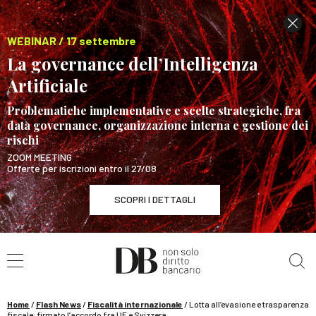
WEBINAR / 17 settembre
La governance dell’Intelligenza
Artificiale
Problematiche implementative e scelte strategiche, fra
data governance, organizzazione interna e gestione dei
rischi
ZOOM MEETING
Offerte per iscrizioni entro il 27/08
SCOPRI I DETTAGLI
Cerca nel sito
WEBINAR / 17 settembre
La governance dell’Intelligenza Artificiale
SCOPRI I DETTAGLI
Home
/
Flash News
/
Fiscalità internazionale
/
Lotta all’evasione e trasparenza
fiscale: firmato l’accordo fra UE e Svizzera