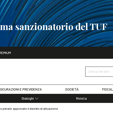
tema sanzionatorio del TUF
ito
REMIUM
tobre
La riforma del sistema sanzionatorio del TUF
SCOPRI I DET
Cerca nel sito
SICURAZIONI E PREVIDENZA
SOCIETÀ
FISCAL
Dialoghi
Rivista
Dialoghi di Diritto dell'Economia
tto penale: approvato il decreto di attuazione
Editoriali