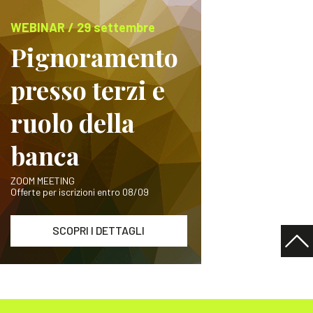
WEBINAR / 29 settembre
Pignoramento
presso terzi e
ruolo della
banca
ZOOM MEETING
Offerte per iscrizioni entro 08/09
SCOPRI I DETTAGLI