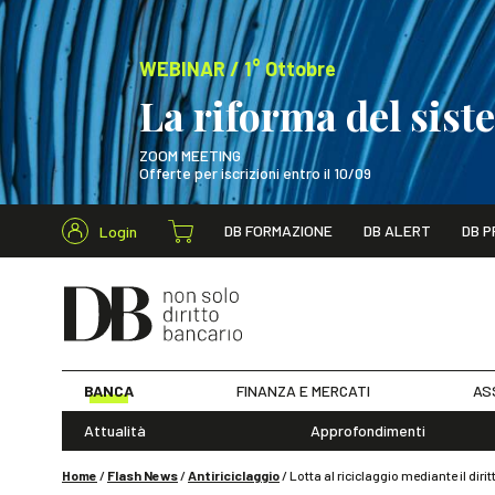
WEBINAR / 1° Ottobre
La riforma del sis
ZOOM MEETING
Offerte per iscrizioni entro il 10/09
Cerca nel s
DB FORMAZIONE
DB ALERT
DB P
Login
WEBINAR / 1° Ot
BANCA
FINANZA E MERCATI
AS
Attualità
Approfondimenti
Home
/
Flash News
/
Antiriciclaggio
/
Lotta al riciclaggio mediante il diri