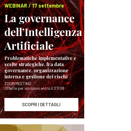
WEBINAR / 17 settembre
La governance
dell’Intelligenza
Artificiale
Problematiche implementative e
scelte strategiche, fra data
governance, organizzazione
interna e gestione dei rischi
ZOOM MEETING
Offerte per iscrizioni entro il 27/08
SCOPRI I DETTAGLI