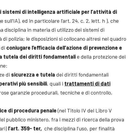
i sistemi di intelligenza artificiale per l’attività di
 sull’IA), ed in particolare l’art. 24, c. 2, lett. h ), che
disciplina in materia di utilizzo dei sistemi di
tà di polizia; le disposizioni si collocano altresì nel quadro
o di
coniugare l’efficacia dell’azione di prevenzione e
a tutela dei diritti fondamentali
e della protezione dei
one:
ze di
sicurezza e tutela
dei diritti fondamentali
erativi più sensibili
, quali i
trattamenti di dati
ose garanzie procedurali, tecniche e di controllo,
ce di procedura penale
(nel Titolo IV del Libro V
del pubblico ministero, fra i mezzi di ricerca della prova
ari)
l’art. 359- ter,
che disciplina l’uso, per finalità