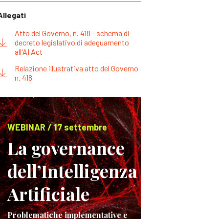
Allegati
Atto del Governo, n. 418 - schema di
decreto legislativo di adeguamento
all'AI Act
Relazione illustrativa atto del Governo
n. 418
WEBINAR / 17 settembre
La governance
dell’Intelligenza
Artificiale
Problematiche implementative e