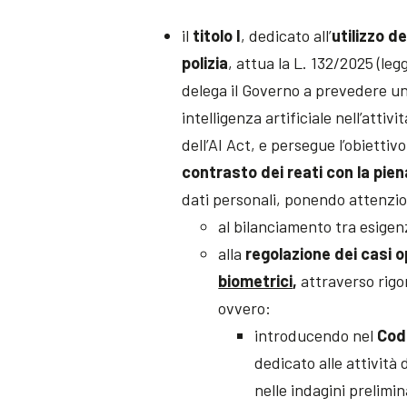
il
titolo I
, dedicato all’
utilizzo de
polizia
, attua la L. 132/2025 (legge
delega il Governo a prevedere una 
intelligenza artificiale nell’attivi
dell’AI Act, e persegue l’obiettiv
contrasto dei reati con la pien
dati personali, ponendo attenzi
al bilanciamento tra esigen
alla
regolazione dei casi op
biometrici
,
attraverso rigor
ovvero:
introducendo nel
Codi
dedicato alle attività 
nelle indagini prelimin