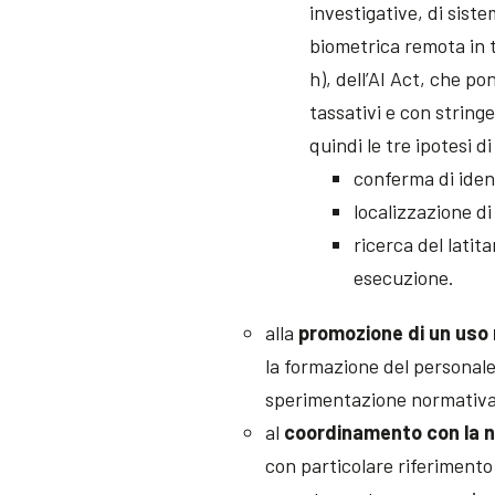
investigative, di sistem
biometrica remota in te
h), dell’AI Act, che po
tassativi e con string
quindi le tre ipotesi d
conferma di ident
localizzazione d
ricerca del latit
esecuzione.
alla
promozione di un uso 
la formazione del personale 
sperimentazione normativa
al
coordinamento con la no
con particolare riferimento 