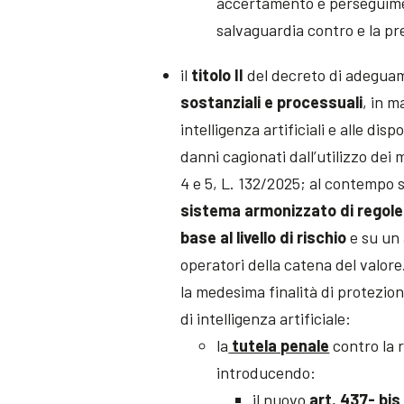
accertamento e perseguiment
salvaguardia contro e la pr
il
titolo II
del decreto di adeguame
sostanziali e processuali
, in m
intelligenza artificiali e alle dis
danni cagionati dall’utilizzo dei m
4 e 5, L. 132/2025; al contempo s
sistema armonizzato di regole 
base al livello di rischio
e su un 
operatori della catena del valor
la medesima finalità di protezione 
di intelligenza artificiale:
la
tutela penale
contro la re
introducendo:
il
nuovo
art. 437- bis