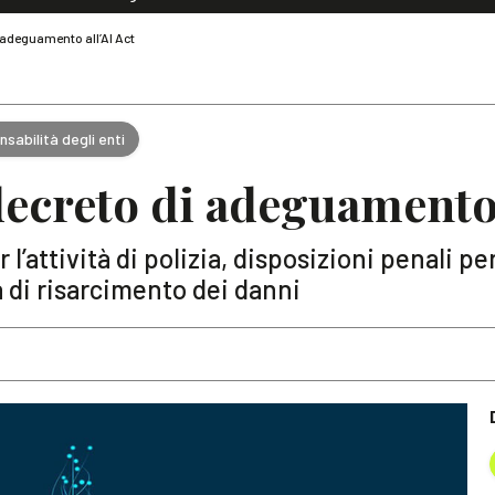
Dialoghi di Diritto dell'Economia
 adeguamento all’AI Act
Editoriali
Articoli
Note
sabilità degli enti
ecreto di adeguamento 
 l’attività di polizia, disposizioni penali per 
a di risarcimento dei danni