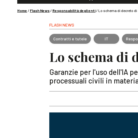
Home
/
Flash News
/
Responsabilità degli enti
/
Lo schema di decreto di
FLASH NEWS
Contratti e tutele
IT
Respon
Lo schema di d
Garanzie per l'uso dell'IA per
processuali civili in materi