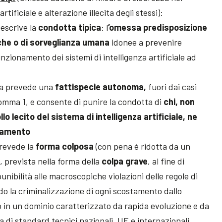
artificiale e alterazione illecita degli stessi):
escrive la
condotta tipica
: l
’omessa predisposizione
che o di sorveglianza umana
idonee a prevenire
unzionamento dei sistemi di intelligenza artificiale ad
a prevede una
fattispecie autonoma,
fuori dai casi
comma 1, e consente di punire la condotta di
chi, non
llo lecito del sistema di intelligenza artificiale, ne
onamento
revede la
forma colposa
(con pena è ridotta da un
, prevista nella forma della
colpa grave
, al fine di
punibilità alle macroscopiche violazioni delle regole di
do la criminalizzazione di ogni scostamento dallo
 in un dominio caratterizzato da rapida evoluzione e da
di standard tecnici nazionali, UE e internazionali