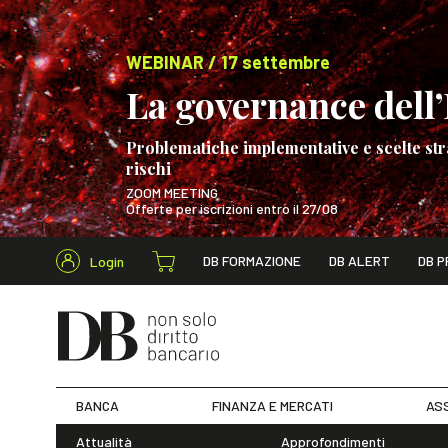
WEBINAR / 17 settembre
La governance dell’I
Problematiche implementative e scelte str
rischi
ZOOM MEETING
Offerte per iscrizioni entro il 27/08
Cerca nel s
DB FORMAZIONE
DB ALERT
DB P
Login
WEBINAR / 17 s
BANCA
FINANZA E MERCATI
ASS
Attualità
Approfondimenti