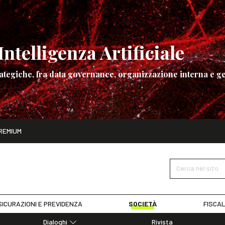
ntelligenza Artificiale
ategiche, fra data governance, organizzazione interna e ge
ito
REMIUM
ettembre
La governance dell’Intelligenza Artificiale
SCOPRI I DET
Cerca nel sito
ICURAZIONI E PREVIDENZA
SOCIETÀ
FISCAL
Dialoghi
Rivista