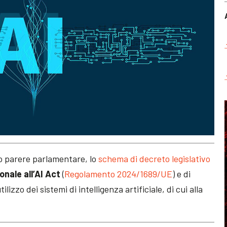
tto parere parlamentare, lo
schema di decreto legislativo
nale all’AI Act
(
Regolamento 2024/1689/UE
) e di
lizzo dei sistemi di intelligenza artificiale, di cui alla