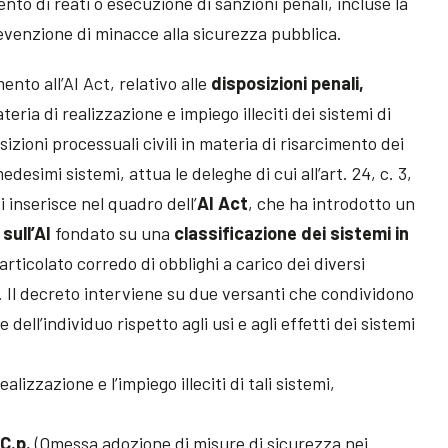
o di reati o esecuzione di sanzioni penali, incluse la
evenzione di minacce alla sicurezza pubblica.
nto all’AI Act, relativo alle
disposizioni penali,
ateria di realizzazione e impiego illeciti dei sistemi di
posizioni processuali civili in materia di risarcimento dei
edesimi sistemi, attua le deleghe di cui all’art. 24, c. 3,
i inserisce nel quadro dell’
AI Act
, che ha introdotto un
sull’AI
fondato su una
classificazione dei sistemi in
articolato corredo di obblighi a carico dei diversi
e. Il decreto interviene su due versanti che condividono
dell’individuo rispetto agli usi e agli effetti dei sistemi
alizzazione e l’impiego illeciti di tali sistemi,
C.p.
(Omessa adozione di misure di sicurezza nei