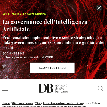
WEBINAR / 17 settembre
La governance dell’Intelligenza
Artificiale
Problematiche implementative e scelte strategiche, fra
data governance, organizzazione interna e gestione dei
rischi
ZOOM MEETING
Offerte per iscrizioni entro il 27/08
SCOPRI I DETTAGLI
Cerca nel sito
WEBINAR / 17 settembre
La governance dell’Intelligenza Artificiale
SCOPRI I DETTAGLI
Home
/
Giurisprudenza
/
TAX
/
Accertamento e contenzioso
/
Lista Falciani:
utilizzabilità della prova atipica per accertare redditi non dichiarati