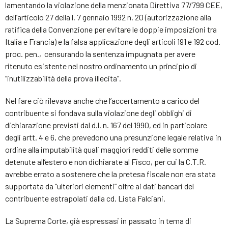
lamentando la violazione della menzionata Direttiva 77/799 CEE,
dell’articolo 27 della l. 7 gennaio 1992 n. 20 (autorizzazione alla
ratifica della Convenzione per evitare le doppie imposizioni tra
Italia e Francia) e la falsa applicazione degli articoli 191 e 192 cod.
proc. pen., censurando la sentenza impugnata per avere
ritenuto esistente nel nostro ordinamento un principio di
“inutilizzabilità della prova illecita”.
Nel fare ciò rilevava anche che l’accertamento a carico del
contribuente si fondava sulla violazione degli obblighi di
dichiarazione previsti dal d.l. n. 167 del 1990, ed in particolare
degli artt. 4 e 6, che prevedono una presunzione legale relativa in
ordine alla imputabilità quali maggiori redditi delle somme
detenute all’estero e non dichiarate al Fisco, per cui la C.T.R.
avrebbe errato a sostenere che la pretesa fiscale non era stata
supportata da “ulteriori elementi” oltre ai dati bancari del
contribuente estrapolati dalla cd. Lista Falciani.
La Suprema Corte, già espressasi in passato in tema di