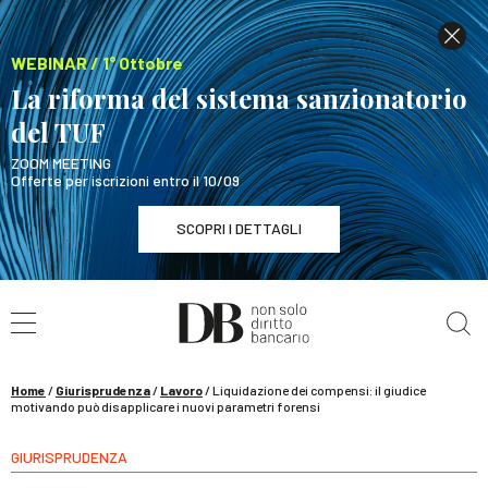
WEBINAR / 1° Ottobre
La riforma del sistema sanzionatorio
del TUF
ZOOM MEETING
Offerte per iscrizioni entro il 10/09
SCOPRI I DETTAGLI
Cerca nel sito
WEBINAR / 1° Ottobre
La riforma del sistema sanzionatorio del TUF
SCOPRI I DETTAGLI
Home
/
Giurisprudenza
/
Lavoro
/
Liquidazione dei compensi: il giudice
motivando può disapplicare i nuovi parametri forensi
GIURISPRUDENZA