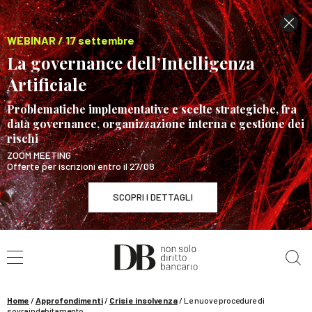
WEBINAR / 17 settembre
La governance dell’Intelligenza
Artificiale
Problematiche implementative e scelte strategiche, fra
data governance, organizzazione interna e gestione dei
rischi
ZOOM MEETING
Offerte per iscrizioni entro il 27/08
SCOPRI I DETTAGLI
Cerca nel sito
WEBINAR / 17 settembre
La governance dell’Intelligenza Artificiale
SCOPRI I DETTAGLI
Home
/
Approfondimenti
/
Crisi e insolvenza
/
Le nuove procedure di
sovraindebitamento