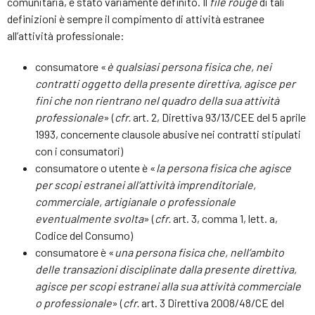
comunitaria, è stato variamente definito. Il
file rouge
di tali
definizioni è sempre il compimento di attività estranee
all’attività professionale:
consumatore «
è qualsiasi persona fisica che, nei
contratti oggetto della presente direttiva, agisce per
fini che non rientrano nel quadro della sua attività
professionale
» (
cfr.
art. 2, Direttiva 93/13/CEE del 5 aprile
1993, concernente clausole abusive nei contratti stipulati
con i consumatori)
consumatore o utente è «
la persona fisica che agisce
per scopi estranei all’attività imprenditoriale,
commerciale, artigianale o professionale
eventualmente svolta
» (
cfr.
art. 3, comma 1, lett. a,
Codice del Consumo)
consumatore è «
una persona fisica che, nell’ambito
delle transazioni disciplinate dalla presente direttiva,
agisce per scopi estranei alla sua attività commerciale
o professionale
» (
cfr.
art. 3 Direttiva 2008/48/CE del