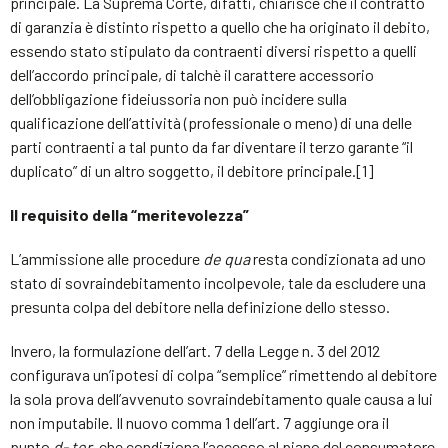
principale. La Suprema Corte, difatti, chiarisce che il contratto
di garanzia è distinto rispetto a quello che ha originato il debito,
essendo stato stipulato da contraenti diversi rispetto a quelli
dell’accordo principale, di talchè il carattere accessorio
dell’obbligazione fideiussoria non può incidere sulla
qualificazione dell’attività (professionale o meno) di una delle
parti contraenti a tal punto da far diventare il terzo garante “il
duplicato” di un altro soggetto, il debitore principale.[1]
Il requisito della “meritevolezza”
L’ammissione alle procedure
de qua
resta condizionata ad uno
stato di sovraindebitamento incolpevole, tale da escludere una
presunta colpa del debitore nella definizione dello stesso.
Invero, la formulazione dell’art. 7 della Legge n. 3 del 2012
configurava un’ipotesi di colpa “semplice” rimettendo al debitore
la sola prova dell’avvenuto sovraindebitamento quale causa a lui
non imputabile. Il nuovo comma 1 dell’art. 7 aggiunge ora il
punto
d- ter
, che condiziona l’accesso al piano del consumatore