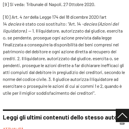
[9] Si veda: Tribunale di Napoli, 27 Ottobre 2020.
[10] Art. 4
ter
della Legge 174 del 18 dicembre 2020 l’art
14
decies
è stato così sostituito: “Art. 14
-decies (Azioni del
liquidatore)
. — 1. Il liquidatore, autorizzato dal giudice, esercita
o, se pendente, prosegue ogni azione prevista dalla legge
finalizzata a conseguire la disponibilità dei beni compresi nel
patrimonio del debitore e ogni azione diretta al recupero dei
crediti. 2. Il liquidatore, autorizzato dal giudice, esercita o, se
pendenti, prosegue le azioni dirette a far dichiarare inefficaci gli
atti compiuti dal debitore in pregiudizio dei creditori, secondo le
norme del codice civile. 3. Il giudice autorizza il liquidatore ad
esercitare o proseguire le azioni di cui ai commi 1 e 2, quando è
utile per il miglior soddisfacimento dei creditori”.
Leggi gli ultimi contenuti dello stesso autore
ATTUALITÀ