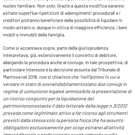
nucleo familiare. Non solo. Grazie a questa modifica saranno
evitate superflue ripetizioni di adempimenti procedurali e i
creditori potranno beneficiare della possibilità di liquidare in
modo unitario e, dunque in ottica di maggiore efficienza, i beni
mobili e immobili della famiglia.
Come si accennava sopra, parte della giurisprudenza
interpretava, già, estensivamente il concetto di debitore,
allargando la procedura anche al coniuge. In tale prospettiva, di
particolare interesse è la decisione assunta dal Tribunale di
Mantova nel 2018, ove si chiarisce che
“nell’ipotesi in cui a
versare in stato di sovraindebitamentosiano due coniugi in
regime di comunione legaleè ammissibile la presentazione di
un ricorso congiunto per la liquidazione del
patrimoniononostante il dato letterale della legge n.3/2012
preveda come legittimato attivo a far ricorso agli strumenti
previsti dalla stessa solo la persona fisica che ha assunto
obbligazioni esclusivamente per scopi estranei all’attività
imprenditoriale o professionale eventualmente svolta,