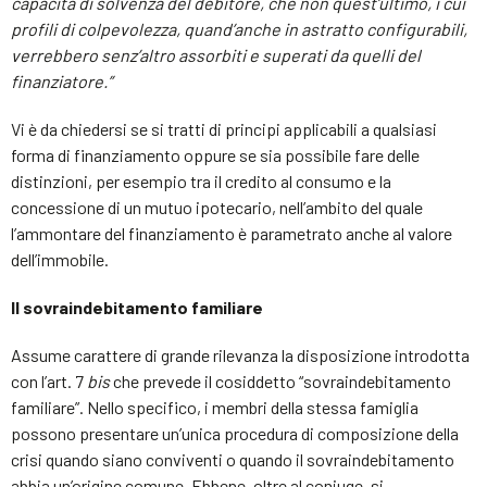
capacità di solvenza del debitore, che non quest’ultimo, i cui
profili di colpevolezza, quand’anche in astratto configurabili,
verrebbero senz’altro assorbiti e superati da quelli del
finanziatore.”
Vi è da chiedersi se si tratti di principi applicabili a qualsiasi
forma di finanziamento oppure se sia possibile fare delle
distinzioni, per esempio tra il credito al consumo e la
concessione di un mutuo ipotecario, nell’ambito del quale
l’ammontare del finanziamento è parametrato anche al valore
dell’immobile.
Il sovraindebitamento familiare
Assume carattere di grande rilevanza la disposizione introdotta
con l’art. 7
bis
che prevede il cosiddetto “sovraindebitamento
familiare”. Nello specifico, i membri della stessa famiglia
possono presentare un’unica procedura di composizione della
crisi quando siano conviventi o quando il sovraindebitamento
abbia un’origine comune. Ebbene, oltre al coniuge, si