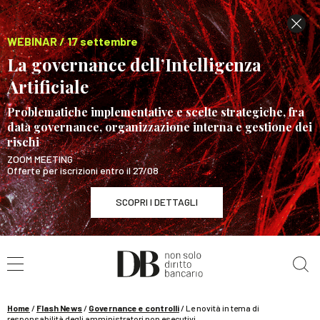
WEBINAR / 17 settembre
La governance dell’Intelligenza
Artificiale
Problematiche implementative e scelte strategiche, fra
data governance, organizzazione interna e gestione dei
rischi
ZOOM MEETING
Offerte per iscrizioni entro il 27/08
SCOPRI I DETTAGLI
Cerca nel sito
WEBINAR / 17 settembre
La governance dell’Intelligenza Artificiale
SCOPRI I DETTAGLI
Home
/
Flash News
/
Governance e controlli
/
Le novità in tema di
responsabilità degli amministratori non esecutivi