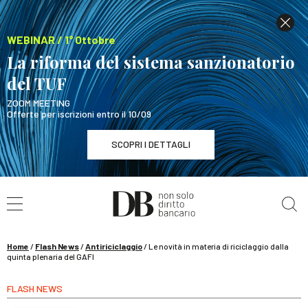
WEBINAR / 1° Ottobre
La riforma del sistema sanzionatorio
del TUF
ZOOM MEETING
Offerte per iscrizioni entro il 10/09
SCOPRI I DETTAGLI
Cerca nel sito
WEBINAR / 1° Ottobre
La riforma del sistema sanzionatorio del TUF
SCOPRI I DETTAGLI
Home
/
Flash News
/
Antiriciclaggio
/
Le novità in materia di riciclaggio dalla
quinta plenaria del GAFI
FLASH NEWS