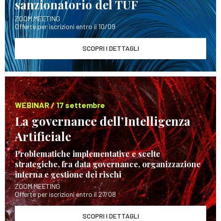
sanzionatorio del TUF
ZOOM MEETING
Offerte per iscrizioni entro il 10/09
SCOPRI I DETTAGLI
WEBINAR / 17 settembre
La governance dell’Intelligenza
Artificiale
Problematiche implementative e scelte
strategiche, fra data governance, organizzazione
interna e gestione dei rischi
ZOOM MEETING
Offerte per iscrizioni entro il 27/08
SCOPRI I DETTAGLI