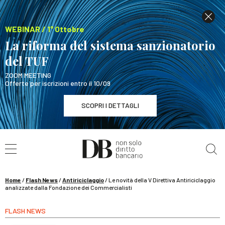
WEBINAR / 1° Ottobre
La riforma del sistema sanzionatorio
del TUF
ZOOM MEETING
Offerte per iscrizioni entro il 10/09
SCOPRI I DETTAGLI
Cerca nel sito
WEBINAR / 1° Ottobre
La riforma del sistema sanzionatorio del TUF
SCOPRI I DETTAGLI
Home
/
Flash News
/
Antiriciclaggio
/
Le novità della V Direttiva Antiriciclaggio
analizzate dalla Fondazione dei Commercialisti
FLASH NEWS