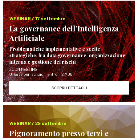
WEBINAR / 17 settembre
La governance dell’Intelligenza
Artificiale
Problematiche implementative e scelte
strategiche, fra data governance, organizzazione
interna e gestione dei rischi
ZOOM MEETING
Offerte per iscrizioni entro il 27/08
SCOPRI I DETTAGLI
WEBINAR / 29 settembre
Pignoramento presso terzi e