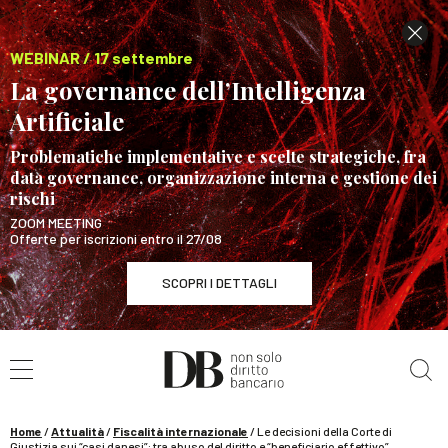
WEBINAR / 17 settembre
La governance dell’Intelligenza
Artificiale
Problematiche implementative e scelte strategiche, fra
data governance, organizzazione interna e gestione dei
rischi
ZOOM MEETING
Offerte per iscrizioni entro il 27/08
SCOPRI I DETTAGLI
Cerca nel sito
WEBINAR / 17 settembre
La governance dell’Intelligenza Artificiale
SCOPRI I DETTAGLI
Home
/
Attualità
/
Fiscalità internazionale
/
Le decisioni della Corte di
Giustizia sui “casi danesi”: tra abuso del diritto e “beneficiario effettivo”