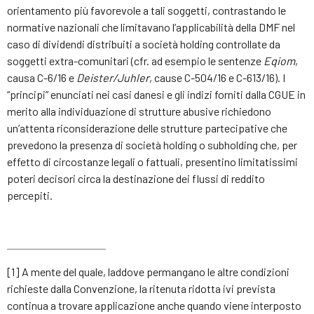
orientamento più favorevole a tali soggetti, contrastando le
normative nazionali che limitavano l’applicabilità della DMF nel
caso di dividendi distribuiti a società holding controllate da
soggetti extra-comunitari (cfr. ad esempio le sentenze
Eqiom
,
causa C-6/16 e
Deister/Juhler
, cause C-504/16 e C-613/16). I
“principi” enunciati nei casi danesi e gli indizi forniti dalla CGUE in
merito alla individuazione di strutture abusive richiedono
un’attenta riconsiderazione delle strutture partecipative che
prevedono la presenza di società holding o subholding che, per
effetto di circostanze legali o fattuali, presentino limitatissimi
poteri decisori circa la destinazione dei flussi di reddito
percepiti.
[1] A mente del quale, laddove permangano le altre condizioni
richieste dalla Convenzione, la ritenuta ridotta ivi prevista
continua a trovare applicazione anche quando viene interposto