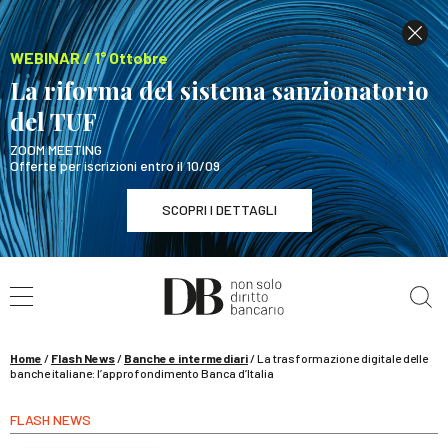
WEBINAR / 1° Ottobre
La riforma del sistema sanzionatorio
del TUF
ZOOM MEETING
Offerte per iscrizioni entro il 10/09
SCOPRI I DETTAGLI
Cerca nel sito
WEBINAR / 1° Ottobre
La riforma del sistema sanzionatorio del TUF
SCOPRI I DETTAGLI
Home
/
Flash News
/
Banche e intermediari
/
La trasformazione digitale delle
banche italiane: l’approfondimento Banca d’Italia
FLASH NEWS