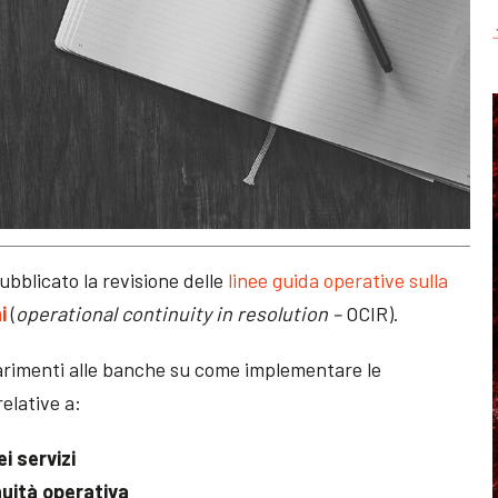
pubblicato la revisione delle
linee guida operative sulla
i
(
operational continuity in resolution –
OCIR).
hiarimenti alle banche su come implementare le
relative a:
i servizi
nuità operativa