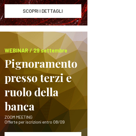
SCOPRI I DETTAGLI
WEBINAR / 29 settembre
Pignoramento
presso terzi e
ruolo della
banca
ZOOM MEETING
Offerte per iscrizioni entro 08/09