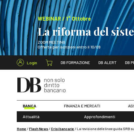
WEBINAR / 1° Ottobre
La riforma del sis
ZOOM MEETING
Offerte per iscrizioni entro il 10/09
Cerca nel s
DB FORMAZIONE
DB ALERT
DB P
Login
WEBINAR / 1° Ot
BANCA
FINANZA E MERCATI
AS
Attualità
Approfondimenti
Home
/
Flash News
/
Crisi bancarie
/
La revisione delle linee guida SRB su