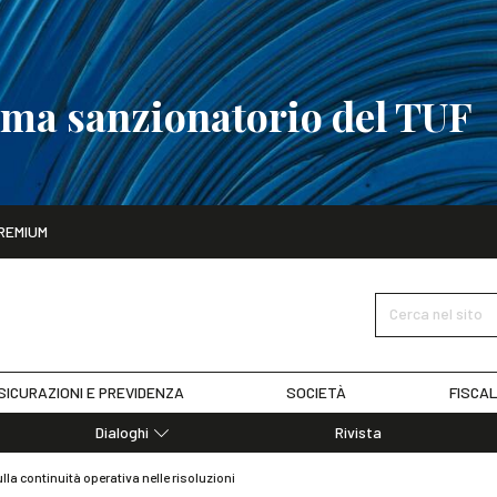
tema sanzionatorio del TUF
ito
REMIUM
tobre
La riforma del sistema sanzionatorio del TUF
SCOPRI I DET
Cerca nel sito
SICURAZIONI E PREVIDENZA
SOCIETÀ
FISCAL
Dialoghi
Rivista
Dialoghi di Diritto dell'Economia
lla continuità operativa nelle risoluzioni
Editoriali