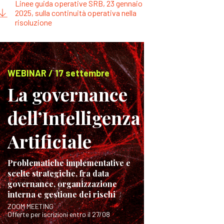
Linee guida operative SRB, 23 gennaio
2025, sulla continuità operativa nella
risoluzione
WEBINAR / 17 settembre
La governance
dell’Intelligenza
Artificiale
Problematiche implementative e
scelte strategiche, fra data
governance, organizzazione
interna e gestione dei rischi
ZOOM MEETING
Offerte per iscrizioni entro il 27/08