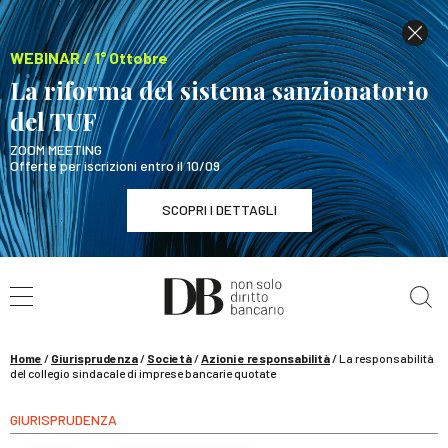
WEBINAR / 1° Ottobre
La riforma del sistema sanzionatorio
del TUF
ZOOM MEETING
Offerte per iscrizioni entro il 10/09
SCOPRI I DETTAGLI
Cerca nel sito
WEBINAR / 1° Ottobre
La riforma del sistema sanzionatorio del TUF
SCOPRI I DETTAGLI
Home
/
Giurisprudenza
/
Società
/
Azioni e responsabilità
/
La responsabilità
del collegio sindacale di imprese bancarie quotate
GIURISPRUDENZA