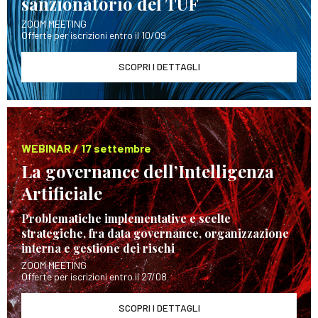
sanzionatorio del TUF
ZOOM MEETING
Offerte per iscrizioni entro il 10/09
SCOPRI I DETTAGLI
WEBINAR / 17 settembre
La governance dell’Intelligenza
Artificiale
Problematiche implementative e scelte
strategiche, fra data governance, organizzazione
interna e gestione dei rischi
ZOOM MEETING
Offerte per iscrizioni entro il 27/08
SCOPRI I DETTAGLI