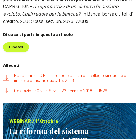
CAPRIGLIONE,
I <<prodotti>> di un sistema finanziario
evoluto. Quali regole per le banche?
, in Banca, borsa e titoli di
credito, 2008; Cass. sez. Un. 20934/2009.
Di cosa si parla in questo articolo
Sindaci
Allegati
Papadimitriu C.E., La responsabilità del collegio sindacale di
imprese bancarie quotate, 2018
Cassazione Civile, Sez. II, 22 gennaio 2018, n. 1529
WEBINAR / 1° Ottobre
La riforma del sistema