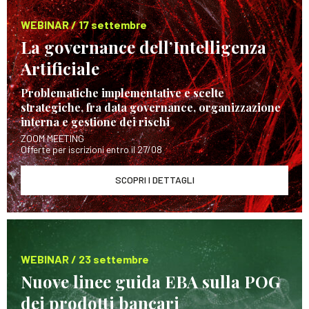
WEBINAR / 17 settembre
La governance dell’Intelligenza
Artificiale
Problematiche implementative e scelte
strategiche, fra data governance, organizzazione
interna e gestione dei rischi
ZOOM MEETING
Offerte per iscrizioni entro il 27/08
SCOPRI I DETTAGLI
WEBINAR / 23 settembre
Nuove linee guida EBA sulla POG
dei prodotti bancari