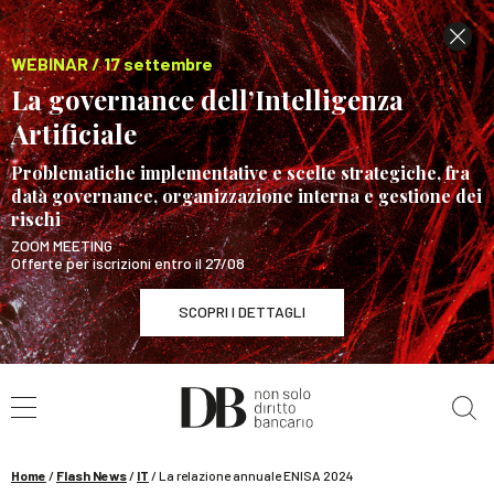
WEBINAR / 17 settembre
La governance dell’Intelligenza
Artificiale
Problematiche implementative e scelte strategiche, fra
data governance, organizzazione interna e gestione dei
rischi
ZOOM MEETING
Offerte per iscrizioni entro il 27/08
SCOPRI I DETTAGLI
Cerca nel sito
WEBINAR / 17 settembre
La governance dell’Intelligenza Artificiale
SCOPRI I DETTAGLI
Home
/
Flash News
/
IT
/
La relazione annuale ENISA 2024