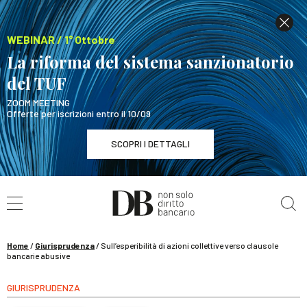
WEBINAR / 1° Ottobre
La riforma del sistema sanzionatorio
del TUF
ZOOM MEETING
Offerte per iscrizioni entro il 10/09
SCOPRI I DETTAGLI
Cerca nel sito
WEBINAR / 1° Ottobre
La riforma del sistema sanzionatorio del TUF
SCOPRI I DETTAGLI
Home
/
Giurisprudenza
/
Sull’esperibilità di azioni collettive verso clausole
bancarie abusive
GIURISPRUDENZA