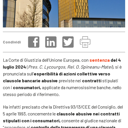
Condividi
La Corte di Giustizia dell’Unione Europea, con
sentenza
del 4
luglio 2024
(
Pres. C. Lycourgos, Rel. O. Spineanu-Matei
), si è
pronunciata sull’
esperibilità di azioni collettive verso
clausole bancarie abusive
previste nei
contratti
stipulati
con i
consumatori,
applicate da numerosissime banche, nello
stesso periodo di riferimento.
Ha infatti precisato che la Direttiva 93/13/CEE del Consiglio, del
5 aprile 1993, concernente le
clausole abusive nei contratti
stipulati con i consumatori,
consente al giudice nazionale di
“
procedere al
controllo della trasparenza di una clausola