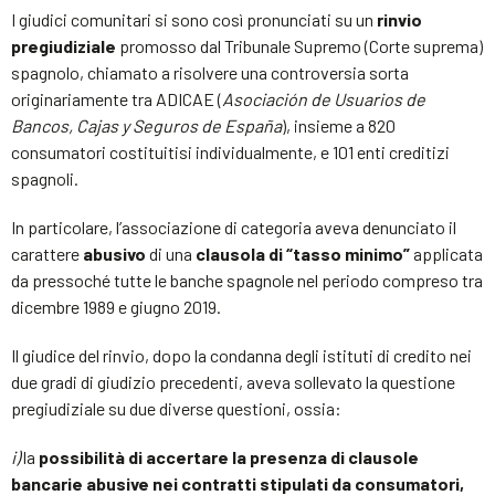
I giudici comunitari si sono così pronunciati su un
rinvio
pregiudiziale
promosso dal Tribunale Supremo (Corte suprema)
spagnolo, chiamato a risolvere una controversia sorta
originariamente tra ADICAE (
Asociación de Usuarios de
Bancos, Cajas y Seguros de España
), insieme a 820
consumatori costituitisi individualmente, e 101 enti creditizi
spagnoli.
In particolare, l’associazione di categoria aveva denunciato il
carattere
abusivo
di una
clausola di “tasso minimo”
applicata
da pressoché tutte le banche spagnole nel periodo compreso tra
dicembre 1989 e giugno 2019.
Il giudice del rinvio, dopo la condanna degli istituti di credito nei
due gradi di giudizio precedenti, aveva sollevato la questione
pregiudiziale su due diverse questioni, ossia:
i)
la
possibilità di accertare la presenza di clausole
bancarie abusive nei contratti stipulati da consumatori,