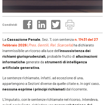
Condividi
La
Cassazione Penale
, Sez. 7, con sentenza
n. 11431 del 27
febbraio 2026
(
Pres. Gentili, Rel. Scarcella
)
ha dichiarato
inammissibile un ricorso alla luce dell’
insussistenza dei
richiami
giurisprudenziali,
probabile frutto di
allucinazioni
informatiche
generate da
strumenti di intelligenza
artificiale generativa
.
Le sentenze richiamate, infatti, ad eccezione di una,
appartengono a Sezioni diverse da quelle citate e, in ogni caso,
nessuna
esprime i principi richiamati
dal ricorrente.
L’imputato, con le sentenze richiamate nel ricorso, intendeva,
quindi per la Corte, richiedere una
nuova valutazione del