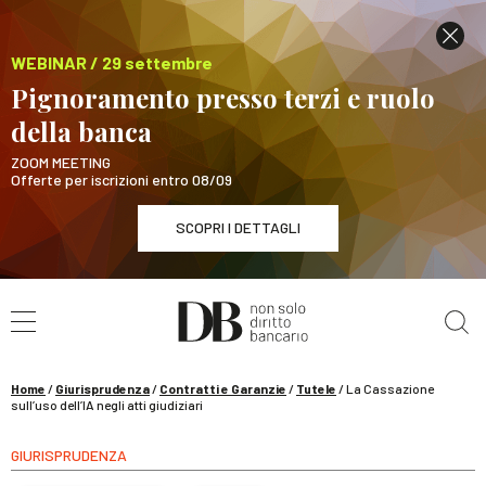
WEBINAR / 29 settembre
Pignoramento presso terzi e ruolo
della banca
ZOOM MEETING
Offerte per iscrizioni entro 08/09
SCOPRI I DETTAGLI
Cerca nel sito
WEBINAR / 29 settembre
Pignoramento presso terzi e ruolo della banca
SCOPRI I DETTAGLI
Home
/
Giurisprudenza
/
Contratti e Garanzie
/
Tutele
/
La Cassazione
sull’uso dell’IA negli atti giudiziari
GIURISPRUDENZA