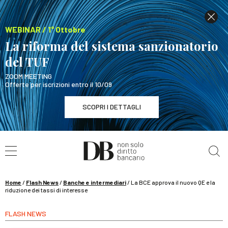
WEBINAR / 1° Ottobre
La riforma del sistema sanzionatorio
del TUF
ZOOM MEETING
Offerte per iscrizioni entro il 10/09
SCOPRI I DETTAGLI
Cerca nel sito
WEBINAR / 1° Ottobre
La riforma del sistema sanzionatorio del TUF
SCOPRI I DETTAGLI
Home
/
Flash News
/
Banche e intermediari
/
La BCE approva il nuovo QE e la
riduzione dei tassi di interesse
FLASH NEWS