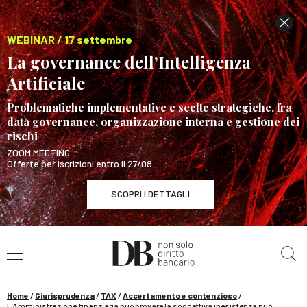
WEBINAR / 17 settembre
La governance dell’Intelligenza
Artificiale
Problematiche implementative e scelte strategiche, fra
data governance, organizzazione interna e gestione dei
rischi
ZOOM MEETING
Offerte per iscrizioni entro il 27/08
SCOPRI I DETTAGLI
Cerca nel sito
WEBINAR / 17 settembre
La governance dell’Intelligenza Artificiale
SCOPRI I DETTAGLI
Home
/
Giurisprudenza
/
TAX
/
Accertamento e contenzioso
/
L’Amministrazione finanziaria può provare la soggettiva inesistenza può