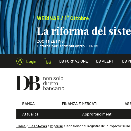
WEBINAR / 1° Ottobre
La riforma del sis
ZOOM MEETING
Offerte per iscrizioni entro il 10/09
Cerca nel s
DB FORMAZIONE
DB ALERT
DB P
Login
WEBINAR / 1° Ot
BANCA
FINANZA E MERCATI
ASS
Attualità
Approfondimenti
Home
/
Flash News
/
Imprese
/
Iscrizione nel Registro delle Imprese sulla 