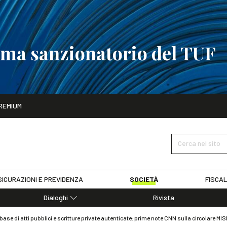
tema sanzionatorio del TUF
ito
REMIUM
tobre
La riforma del sistema sanzionatorio del TUF
SCOPRI I DET
Cerca nel sito
ICURAZIONI E PREVIDENZA
SOCIETÀ
FISCAL
Dialoghi
Rivista
Dialoghi di Diritto dell'Economia
base di atti pubblici e scritture private autenticate: prime note CNN sulla circolare MIS
Editoriali