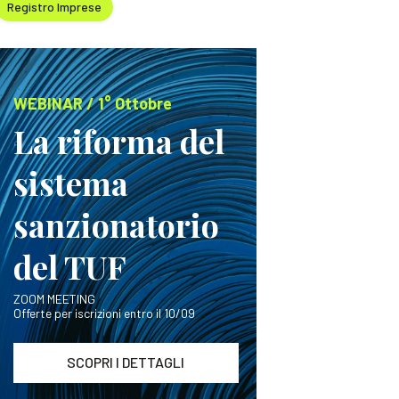
Registro Imprese
WEBINAR / 1° Ottobre
La riforma del
sistema
sanzionatorio
del TUF
ZOOM MEETING
Offerte per iscrizioni entro il 10/09
SCOPRI I DETTAGLI