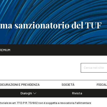
tema sanzionatorio del TUF
ito
REMIUM
tobre
La riforma del sistema sanzionatorio del TUF
SCOPRI I DET
Cerca nel sito
SICURAZIONI E PREVIDENZA
SOCIETÀ
FISCAL
Dialoghi
Rivista
Dialoghi di Diritto dell'Economia
ttoriale ex art. 77 D.P.R. 73/602 non è soggetta a revocatoria fallimentare
Editoriali