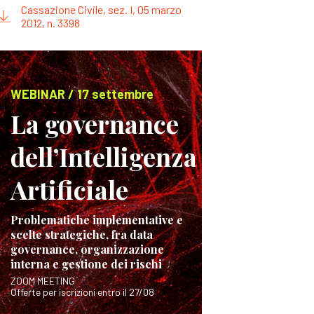
Cassazione Civile, sez. I, 05 marzo
2012, n. 3398
WEBINAR / 17 settembre
La governance
dell’Intelligenza
Artificiale
Problematiche implementative e
scelte strategiche, fra data
governance, organizzazione
interna e gestione dei rischi
ZOOM MEETING
Offerte per iscrizioni entro il 27/08