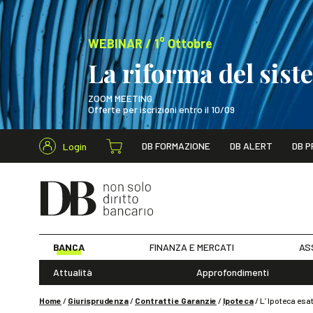
WEBINAR / 1° Ottobre
La riforma del sis
ZOOM MEETING
Offerte per iscrizioni entro il 10/09
Cerca nel s
DB FORMAZIONE
DB ALERT
DB P
Login
WEBINAR / 1° Ot
BANCA
FINANZA E MERCATI
AS
Attualità
Approfondimenti
Home
/
Giurisprudenza
/
Contratti e Garanzie
/
Ipoteca
/
L’ Ipoteca esa