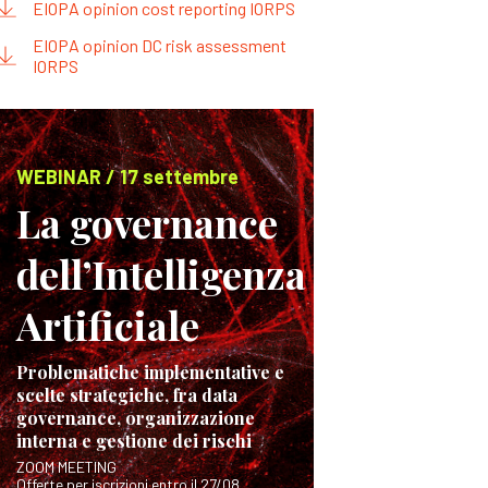
EIOPA opinion cost reporting IORPS
EIOPA opinion DC risk assessment
IORPS
WEBINAR / 17 settembre
La governance
dell’Intelligenza
Artificiale
Problematiche implementative e
scelte strategiche, fra data
governance, organizzazione
interna e gestione dei rischi
ZOOM MEETING
Offerte per iscrizioni entro il 27/08