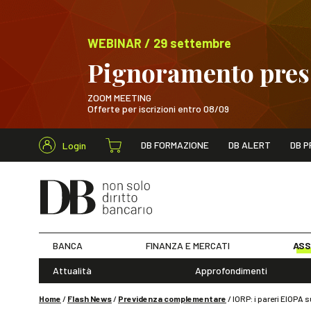
WEBINAR / 29 settembre
Pignoramento presso
ZOOM MEETING
Offerte per iscrizioni entro 08/09
Cerca nel s
DB FORMAZIONE
DB ALERT
DB P
Login
WEBINAR / 29 sett
BANCA
FINANZA E MERCATI
ASS
Attualità
Approfondimenti
Home
/
Flash News
/
Previdenza complementare
/
IORP: i pareri EIOPA s