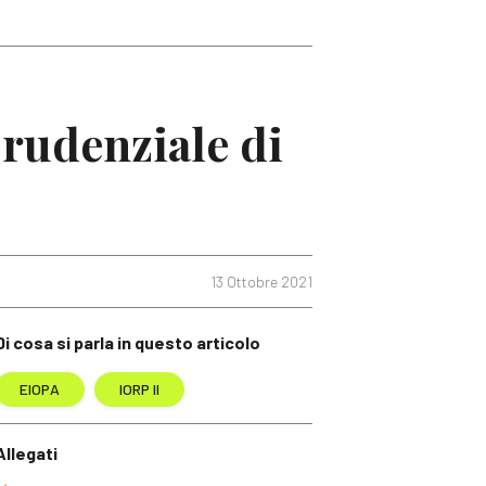
prudenziale di
13 Ottobre 2021
Di cosa si parla in questo articolo
EIOPA
IORP II
Allegati