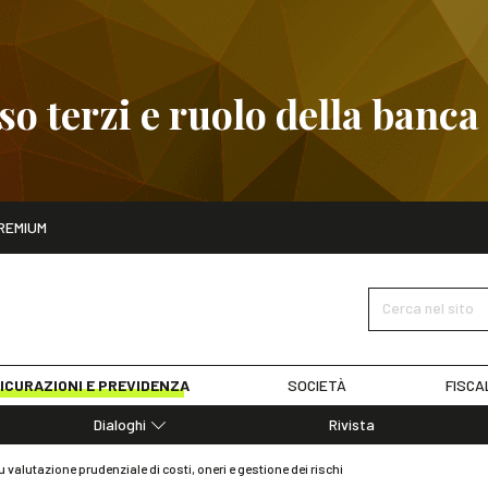
 terzi e ruolo della banca
ito
REMIUM
embre
Pignoramento presso terzi e ruolo della banca
SCOPRI I D
Cerca nel sito
ICURAZIONI E PREVIDENZA
SOCIETÀ
FISCA
Dialoghi
Rivista
Dialoghi di Diritto dell'Economia
u valutazione prudenziale di costi, oneri e gestione dei rischi
Editoriali