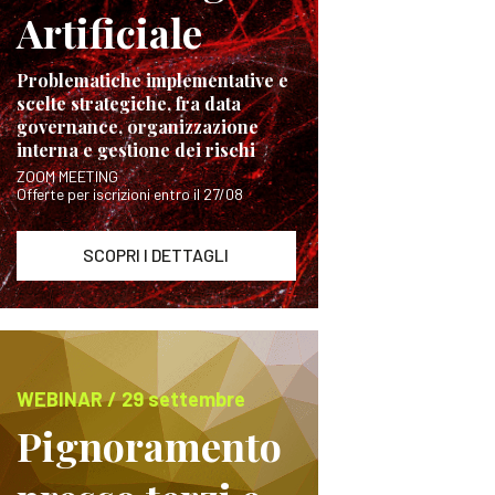
Artificiale
Problematiche implementative e
scelte strategiche, fra data
governance, organizzazione
interna e gestione dei rischi
ZOOM MEETING
Offerte per iscrizioni entro il 27/08
SCOPRI I DETTAGLI
WEBINAR / 29 settembre
Pignoramento