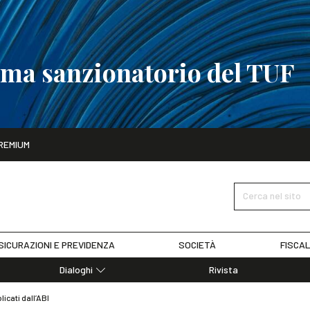
tema sanzionatorio del TUF
ito
REMIUM
tobre
La riforma del sistema sanzionatorio del TUF
SCOPRI I DET
Cerca nel sito
SICURAZIONI E PREVIDENZA
SOCIETÀ
FISCAL
Dialoghi
Rivista
Dialoghi di Diritto dell'Economia
licati dall’ABI
Editoriali