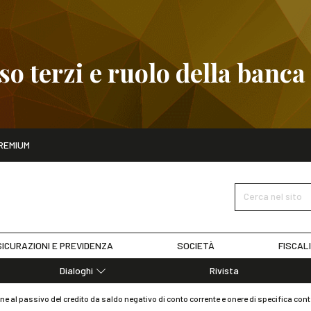
 terzi e ruolo della banca
ito
REMIUM
embre
Pignoramento presso terzi e ruolo della banca
SCOPRI I D
Cerca nel sito
ICURAZIONI E PREVIDENZA
SOCIETÀ
FISCAL
Dialoghi
Rivista
Dialoghi di Diritto dell'Economia
ne al passivo del credito da saldo negativo di conto corrente e onere di specifica con
Editoriali