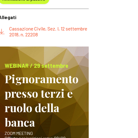
Allegati
Cassazione Civile, Sez. I, 12 settembre
2018, n. 22208
WEBINAR / 29 settembre
Pignoramento
presso terzi e
ruolo della
banca
ZOOM MEETING