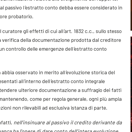
al passivo l
’
estratto conto debba essere considerato in
lore probatorio.
uratore gli effetti di cui all
’
art. 1832 c.c., sullo stesso
 verifica della documentazione prodotta dal creditore
un controllo delle emergenze dell
’
estratto conto
.
 abbia osservato in merito all
’
evoluzione storica del
sentati all
’
interno dell
’
estratto conto integrale
etendere ulteriore documentazione a suffragio dei fatti
r mantenendo, come per regola generale, ogni più ampia
ezioni non rilevabili ad esclusiva istanza di parte.
nfatti,
nell’insinuare al passivo il credito derivante da
anca ha l’onere di dare conto dell’intera evoluzione