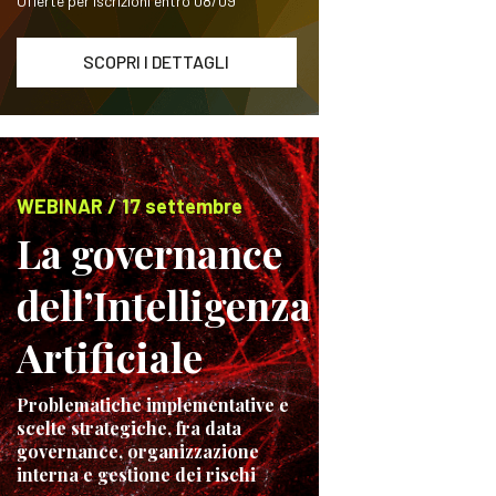
Offerte per iscrizioni entro 08/09
SCOPRI I DETTAGLI
WEBINAR / 17 settembre
La governance
dell’Intelligenza
Artificiale
Problematiche implementative e
scelte strategiche, fra data
governance, organizzazione
interna e gestione dei rischi