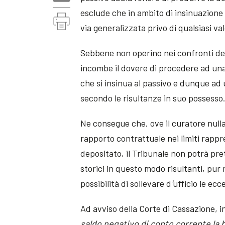
esclude che in ambito di insinuazione 
via generalizzata privo di qualsiasi va
Sebbene non operino nei confronti del c
incombe il dovere di procedere ad una
che si insinua al passivo e dunque ad 
secondo le risultanze in suo possesso
Ne consegue che, ove il curatore nulla
rapporto contrattuale nei limiti rappre
depositato, il Tribunale non potrà pr
storici in questo modo risultanti, pu
possibilità di sollevare d
’
ufficio le ecc
Ad avviso della Corte di Cassazione, i
saldo negativo di conto corrente la b