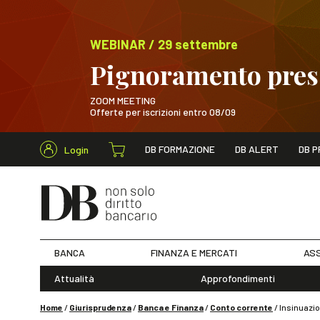
WEBINAR / 29 settembre
Pignoramento presso
ZOOM MEETING
Offerte per iscrizioni entro 08/09
Cerca nel s
DB FORMAZIONE
DB ALERT
DB P
Login
WEBINAR / 29 sett
BANCA
FINANZA E MERCATI
ASS
Attualità
Approfondimenti
Home
/
Giurisprudenza
/
Banca e Finanza
/
Conto corrente
/
Insinuazio