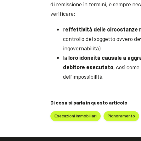
di remissione in termini, è sempre nec
verificare:
l’
effettività delle circostanze
controllo del soggetto ovvero dev
ingovernabilità)
la
loro idoneità causale a aggr
debitore esecutato
, così come
dell’impossibilità.
Di cosa si parla in questo articolo
Esecuzioni immobiliari
Pignoramento