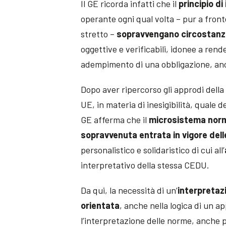
Il GE ricorda infatti che il
principio di 
operante ogni qual volta – pur a fronte
stretto –
sopravvengano circostanze 
oggettive e verificabili, idonee a rend
adempimento di una obbligazione, a
Dopo aver ripercorso gli approdi della 
UE, in materia di inesigibilità, quale d
GE afferma che il
microsistema norma
sopravvenuta entrata in vigore delle
personalistico e solidaristico di cui all’
interpretativo della stessa CEDU.
Da qui, la necessità di un’
interpretaz
orientata
, anche nella logica di un ap
l’interpretazione delle norme, anche p