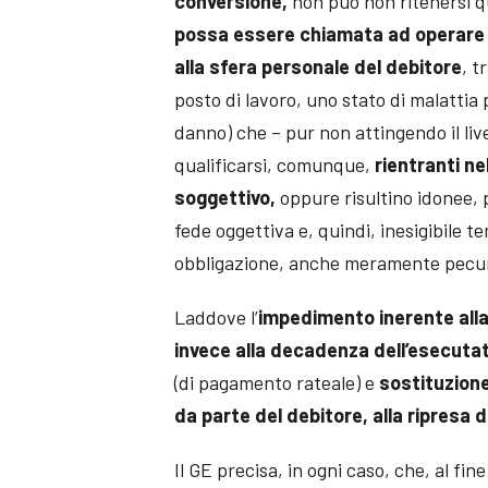
conversione,
non può non ritenersi qu
possa essere chiamata ad operare 
alla sfera personale del debitore
, t
posto di lavoro, uno stato di malatti
danno) che – pur non attingendo il live
qualificarsi, comunque,
rientranti ne
soggettivo,
oppure risultino idonee, 
fede oggettiva e, quindi, inesigibile
obbligazione, anche meramente pecun
Laddove l’
impedimento inerente alla 
invece alla decadenza dell’esecuta
(di pagamento rateale) e
sostituzione
da parte del debitore, alla ripresa 
Il GE precisa, in ogni caso, che, al fi