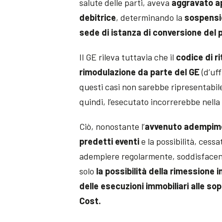
salute delle parti, aveva
aggravato a
debitrice
, determinando la
sospensio
sede di istanza di conversione del
Il GE rileva tuttavia che il
codice di r
rimodulazione da parte del GE
(d’uff
questi casi non sarebbe ripresentabile
quindi, l’esecutato incorrerebbe nell
Ciò, nonostante l’
avvenuto adempiment
predetti eventi
e la possibilità, cess
adempiere regolarmente, soddisfacendo
solo
la possibilità della rimessione
delle esecuzioni immobiliari alle sop
Cost.