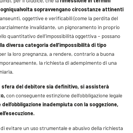
indi, per il Giudice, che la
rimessione in termini
ogniqualvolta sopravvengano circostanze attinenti
ranseunti, oggettive e verificabili (come la perdita del
a parzialmente invalidante, un pignoramento in proprio
llo quantitativo dell’impossibilità oggettiva – possano
lla diversa categoria dell’impossibilità di tipo
per la loro pregnanza, a rendere, contrario a buona
 temporaneamente, la richiesta di adempimento di una
iaria.
sfera del debitore sia definitivo, si assisterà
to,
con conseguente estinzione dell’obbligazione legale
 dell’obbligazione inadempiuta con la soggezione,
dell’esecuzione.
ne di evitare un uso strumentale e abusivo della richiesta