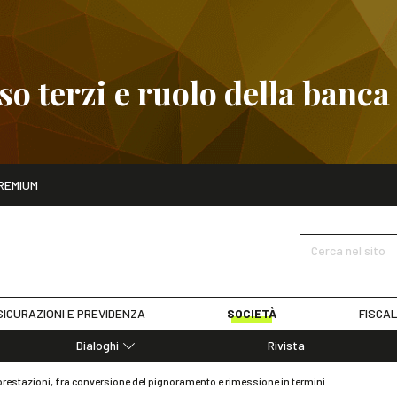
 terzi e ruolo della banca
ito
REMIUM
embre
Pignoramento presso terzi e ruolo della banca
SCOPRI I D
Cerca nel sito
ICURAZIONI E PREVIDENZA
SOCIETÀ
FISCAL
Dialoghi
Rivista
Dialoghi di Diritto dell'Economia
e prestazioni, fra conversione del pignoramento e rimessione in termini
Editoriali