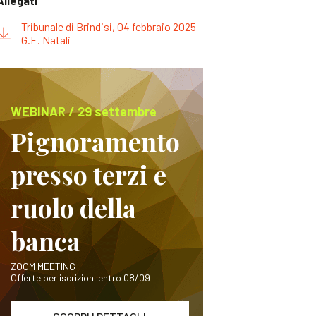
Allegati
Tribunale di Brindisi, 04 febbraio 2025 -
G.E. Natali
WEBINAR / 29 settembre
Pignoramento
presso terzi e
ruolo della
banca
ZOOM MEETING
Offerte per iscrizioni entro 08/09