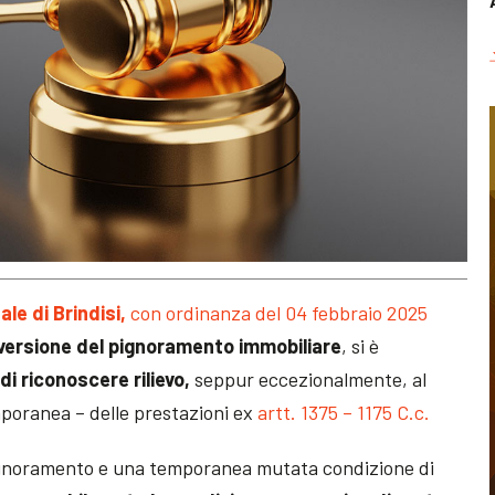
ale di Brindisi
,
con ordinanza del 04 febbraio 2025
versione del pignoramento immobiliare
, si è
 di riconoscere rilievo,
seppur eccezionalmente, al
poranea – delle prestazioni ex
artt. 1375 – 1175 C.c.
pignoramento e una temporanea mutata condizione di