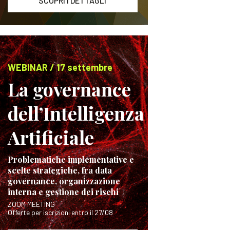
SCOPRI I DETTAGLI
WEBINAR / 17 settembre
La governance
dell’Intelligenza
Artificiale
Problematiche implementative e
scelte strategiche, fra data
governance, organizzazione
interna e gestione dei rischi
ZOOM MEETING
Offerte per iscrizioni entro il 27/08