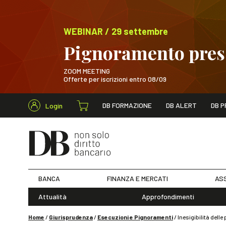
WEBINAR / 29 settembre
Pignoramento presso
ZOOM MEETING
Offerte per iscrizioni entro 08/09
Cerca nel s
DB FORMAZIONE
DB ALERT
DB P
Login
WEBINAR / 29 sett
BANCA
FINANZA E MERCATI
ASS
Attualità
Approfondimenti
Home
/
Giurisprudenza
/
Esecuzioni e Pignoramenti
/
Inesigibilità dell