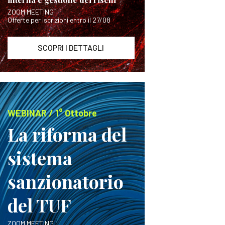
ZOOM MEETING
Offerte per iscrizioni entro il 27/08
SCOPRI I DETTAGLI
WEBINAR / 1° Ottobre
La riforma del
sistema
sanzionatorio
del TUF
ZOOM MEETING