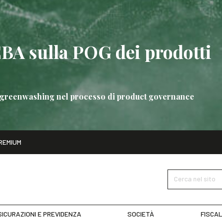
EBA sulla POG dei prodotti
 di greenwashing nel processo di product governance
ito
REMIUM
bre
Nuove linee guida EBA sulla POG dei prodotti bancari
SCOPRI 
Cerca nel sito
ICURAZIONI E PREVIDENZA
SOCIETÀ
FISCAL