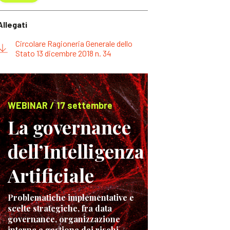
Allegati
Circolare Ragioneria Generale dello
Stato 13 dicembre 2018 n. 34
WEBINAR / 17 settembre
La governance
dell’Intelligenza
Artificiale
Problematiche implementative e
scelte strategiche, fra data
governance, organizzazione
interna e gestione dei rischi