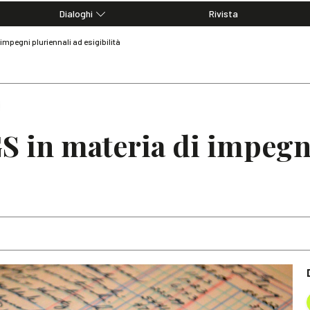
Dialoghi
Rivista
Dialoghi di Diritto dell'Economia
impegni pluriennali ad esigibilità
Editoriali
Articoli
Note
S in materia di impegn