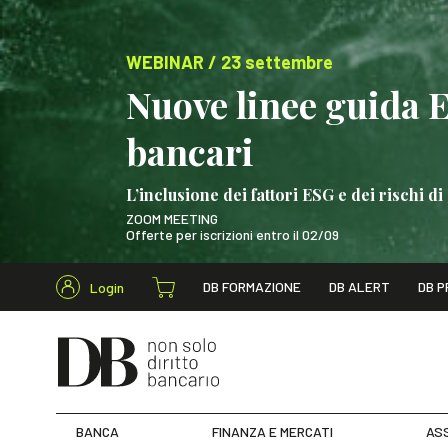
WEBINAR / 23 settembre
Nuove linee guida 
bancari
L’inclusione dei fattori ESG e dei rischi
ZOOM MEETING
Offerte per iscrizioni entro il 02/09
Cerca nel s
DB FORMAZIONE
DB ALERT
DB P
Login
WEBINAR / 23 settem
BANCA
FINANZA E MERCATI
ASS