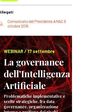
Allegati
Comunicato del Presidente ANAC 6
ottobre 2015
WEBINAR / 17 settembre
La governance
dell’Intelligenza
Artificiale
Problematiche implementative e
scelte strategiche, fra data
governance, organizzazione
interna e gestione dei rischi