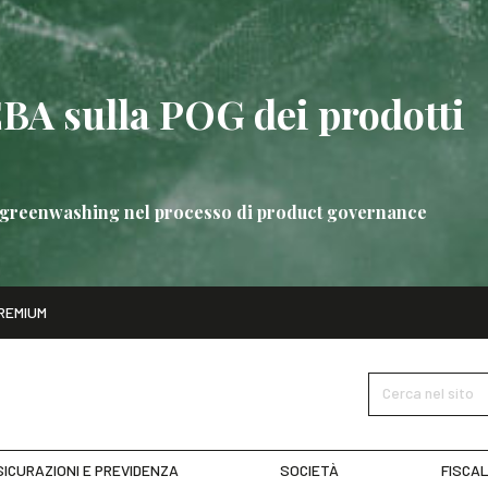
EBA sulla POG dei prodotti
 di greenwashing nel processo di product governance
ito
REMIUM
bre
Nuove linee guida EBA sulla POG dei prodotti bancari
SCOPRI 
Cerca nel sito
ICURAZIONI E PREVIDENZA
SOCIETÀ
FISCAL