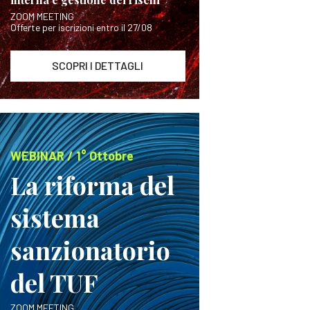
ZOOM MEETING
Offerte per iscrizioni entro il 27/08
SCOPRI I DETTAGLI
WEBINAR / 1° Ottobre
La riforma del
sistema
sanzionatorio
del TUF
ZOOM MEETING