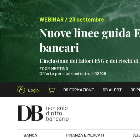
WEBINAR / 23 settembre
Nuove linee guida 
bancari
L’inclusione dei fattori ESG e dei rischi
ZOOM MEETING
Offerte per iscrizioni entro il 02/09
Cerca nel s
DB FORMAZIONE
DB ALERT
DB P
Login
WEBINAR / 23 settem
BANCA
FINANZA E MERCATI
ASS