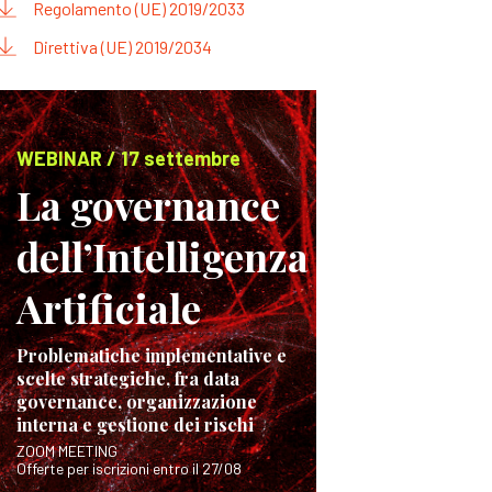
Regolamento (UE) 2019/2033
Direttiva (UE) 2019/2034
WEBINAR / 17 settembre
La governance
dell’Intelligenza
Artificiale
Problematiche implementative e
scelte strategiche, fra data
governance, organizzazione
interna e gestione dei rischi
ZOOM MEETING
Offerte per iscrizioni entro il 27/08