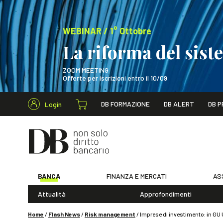
WEBINAR / 1° Ottobre
La riforma del sis
ZOOM MEETING
Offerte per iscrizioni entro il 10/09
Cerca nel s
DB FORMAZIONE
DB ALERT
DB P
Login
WEBINAR / 1° Ot
BANCA
FINANZA E MERCATI
AS
Attualità
Approfondimenti
Home
/
Flash News
/
Risk management
/
Imprese di investimento: in GU 