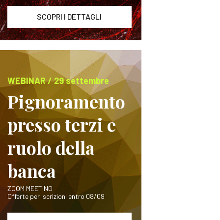
SCOPRI I DETTAGLI
WEBINAR / 29 settembre
Pignoramento
presso terzi e
ruolo della
banca
ZOOM MEETING
Offerte per iscrizioni entro 08/09