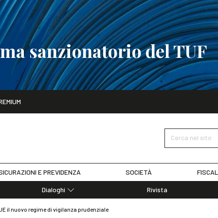
tema sanzionatorio del TUF
ito
REMIUM
tobre
La riforma del sistema sanzionatorio del TUF
SCOPRI I DET
Cerca nel sito
SICURAZIONI E PREVIDENZA
SOCIETÀ
FISCAL
Dialoghi
Rivista
Dialoghi di Diritto dell'Economia
UE il nuovo regime di vigilanza prudenziale
Editoriali