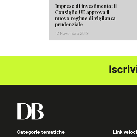
Imprese di investimento: il
Consiglio UE approva il
nuovo regime di vigilanza
prudenziale
12 Novembre 2019
Iscriv
Categorie tematiche
Link veloci