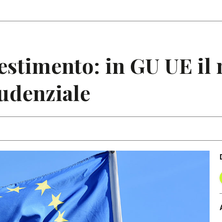
Articoli
Note
estimento: in GU UE il
rudenziale