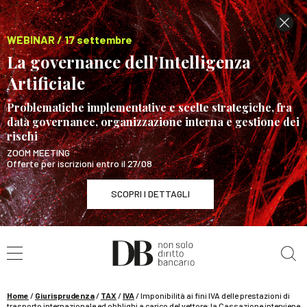
WEBINAR / 17 settembre
La governance dell’Intelligenza
Artificiale
Problematiche implementative e scelte strategiche, fra
data governance, organizzazione interna e gestione dei
rischi
ZOOM MEETING
Offerte per iscrizioni entro il 27/08
SCOPRI I DETTAGLI
Cerca nel sito
WEBINAR / 17 settembre
La governance dell’Intelligenza Artificiale
SCOPRI I DETTAGLI
Home
/
Giurisprudenza
/
TAX
/
IVA
/
Imponibilità ai fini IVA delle prestazioni di
trasporto internazionale ed obblighi a carico del vettore: la Cassazione interviene