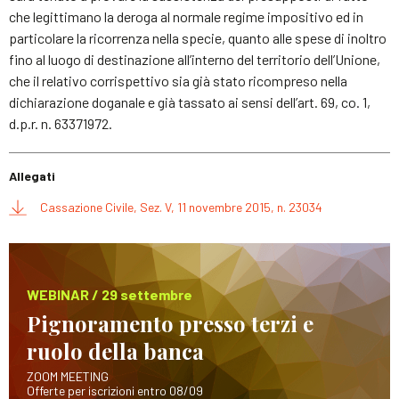
che legittimano la deroga al normale regime impositivo ed in
particolare la ricorrenza nella specie, quanto alle spese di inoltro
fino al luogo di destinazione all’interno del territorio dell’Unione,
che il relativo corrispettivo sia già stato ricompreso nella
dichiarazione doganale e già tassato ai sensi dell’art. 69, co. 1,
d.p.r. n. 63371972.
Allegati
Cassazione Civile, Sez. V, 11 novembre 2015, n. 23034
WEBINAR / 29 settembre
Pignoramento presso terzi e
ruolo della banca
ZOOM MEETING
Offerte per iscrizioni entro 08/09