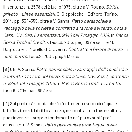
II, sentenza n. 2578 del 2 luglio 1975, oltre a V. Roppo,
Diritto
privato – Linee essenziali
, G. Giappicchelli Editore, Torino,
2014, pp. 354-355, oltre a V. Sanna,
Patto parasociale a
vantaggio della società e contratto a favore del terzo, nota a
Cass. Civ., Sez. I, sentenza n. 9846 del 7 maggio 2014
, in
Banca
Borsa Titoli di Credito
, fasc.6, 2015, pag. 697 e ss. E e M.
Dogliotti e D. Morello di Giovanni,
Contratto a favore di terzo
, in
Giur. merito
, fasc.2, 2001, pag. 513 e ss..
[6] Cfr. V. Sanna,
Patto parasociale a vantaggio della società e
contratto a favore del terzo, nota a Cass. Civ., Sez. I, sentenza
n. 9846 del 7 maggio 2014
, in
Banca Borsa Titoli di Credito
,
fasc.6, 2015, pag. 697 e ss..
[7] Sul punto si ricorda che l’orientamento secondo il quale
l’attribuzione del diritto al terzo, nel contratto a favore altrui,
può rinvenire il proprio fondamento nei più svariati profili
causali (cfr. V. Sanna,
Patto parasociale a vantaggio della
società e contratto a favore del terzo, nota a Cass. Civ., Sez. I,