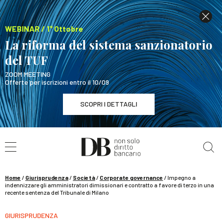
WEBINAR / 1° Ottobre
La riforma del sistema sanzionatorio
del TUF
ZOOM MEETING
Offerte per iscrizioni entro il 10/09
SCOPRI I DETTAGLI
Cerca nel sito
WEBINAR / 1° Ottobre
La riforma del sistema sanzionatorio del TUF
SCOPRI I DETTAGLI
Home
/
Giurisprudenza
/
Società
/
Corporate governance
/
Impegno a
indennizzare gli amministratori dimissionari e contratto a favore di terzo in una
recente sentenza del Tribunale di Milano
GIURISPRUDENZA