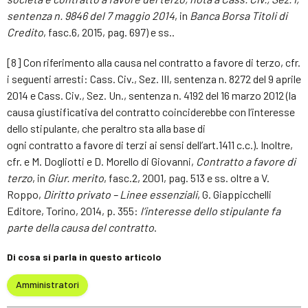
sentenza n. 9846 del 7 maggio 2014
, in
Banca Borsa Titoli di
Credito
, fasc.6, 2015, pag. 697) e ss..
[8] Con riferimento alla causa nel contratto a favore di terzo, cfr.
i seguenti arresti: Cass. Civ., Sez. III, sentenza n. 8272 del 9 aprile
2014 e Cass. Civ., Sez. Un., sentenza n. 4192 del 16 marzo 2012 (la
causa giustificativa del contratto coinciderebbe con l’interesse
dello stipulante, che peraltro sta alla base di
ogni contratto a favore di terzi ai sensi dell’art.1411 c.c.). Inoltre,
cfr. e M. Dogliotti e D. Morello di Giovanni,
Contratto a favore di
terzo
, in
Giur. merito
, fasc.2, 2001, pag. 513 e ss. oltre a V.
Roppo,
Diritto privato – Linee essenziali
, G. Giappicchelli
Editore, Torino, 2014, p. 355:
l’interesse dello stipulante fa
parte della causa del contratto
.
Di cosa si parla in questo articolo
Amministratori