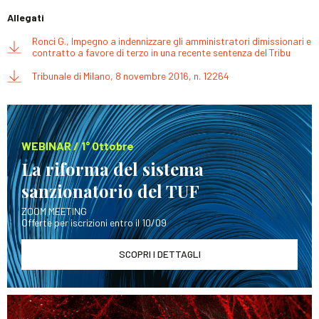
Allegati
Ronci G., Impegno a indennizzare gli amministratori dimissionari e
contratto a favore di terzo in una recente sentenza del Tribu
Tribunale di Milano, 8 novembre 2016, n. 12264
WEBINAR / 1° Ottobre
La riforma del sistema
sanzionatorio del TUF
ZOOM MEETING
Offerte per iscrizioni entro il 10/09
SCOPRI I DETTAGLI