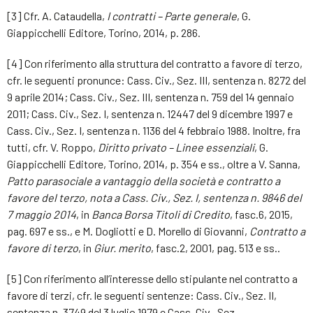
[3] Cfr. A. Cataudella,
I contratti – Parte generale
, G.
Giappicchelli Editore, Torino, 2014, p. 286.
[4] Con riferimento alla struttura del contratto a favore di terzo,
cfr. le seguenti pronunce: Cass. Civ., Sez. III, sentenza n. 8272 del
9 aprile 2014; Cass. Civ., Sez. III, sentenza n. 759 del 14 gennaio
2011; Cass. Civ., Sez. I, sentenza n. 12447 del 9 dicembre 1997 e
Cass. Civ., Sez. I, sentenza n. 1136 del 4 febbraio 1988. Inoltre, fra
tutti, cfr. V. Roppo,
Diritto privato – Linee essenziali
, G.
Giappicchelli Editore, Torino, 2014, p. 354 e ss., oltre a V. Sanna,
Patto parasociale a vantaggio della società e contratto a
favore del terzo, nota a Cass. Civ., Sez. I, sentenza n. 9846 del
7 maggio 2014
, in
Banca Borsa Titoli di Credito
, fasc.6, 2015,
pag. 697 e ss., e M. Dogliotti e D. Morello di Giovanni,
Contratto a
favore di terzo
, in
Giur. merito
, fasc.2, 2001, pag. 513 e ss..
[5] Con riferimento all’interesse dello stipulante nel contratto a
favore di terzi, cfr. le seguenti sentenze: Cass. Civ., Sez. II,
sentenza n. 3749 del 3 luglio 1979 e Cass. Civ., Sez.