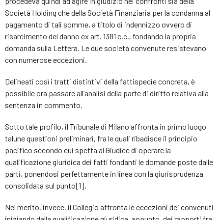
procedeva quindi ad agire in giudizio nei confronti sia della
Società Holding che della Società Finanziaria per la condanna al
pagamento di tali somme, a titolo di indennizzo ovvero di
risarcimento del danno ex art. 1381 c.c., fondando la propria
domanda sulla Lettera. Le due società convenute resistevano
con numerose eccezioni.
Delineati così i tratti distintivi della fattispecie concreta, è
possibile ora passare all’analisi della parte di diritto relativa alla
sentenza in commento.
Sotto tale profilo, il Tribunale di Milano affronta in primo luogo
talune questioni preliminari, fra le quali ribadisce il principio
pacifico secondo cui spetta al Giudice di operare la
qualificazione giuridica dei fatti fondanti le domande poste dalle
parti, ponendosi perfettamente in linea con la giurisprudenza
consolidata sul punto[1].
Nel merito, invece, il Collegio affronta le eccezioni dei convenuti
iniziando dalla qualificazione giuridica, appunto, dei rapporti fra