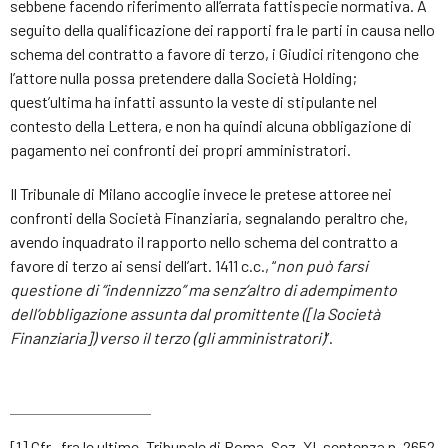
sebbene facendo riferimento all’errata fattispecie normativa. A
seguito della qualificazione dei rapporti fra le parti in causa nello
schema del contratto a favore di terzo, i Giudici ritengono che
l’attore nulla possa pretendere dalla Società Holding;
quest’ultima ha infatti assunto la veste di stipulante nel
contesto della Lettera, e non ha quindi alcuna obbligazione di
pagamento nei confronti dei propri amministratori.
Il Tribunale di Milano accoglie invece le pretese attoree nei
confronti della Società Finanziaria, segnalando peraltro che,
avendo inquadrato il rapporto nello schema del contratto a
favore di terzo ai sensi dell’art. 1411 c.c., “
non può farsi
questione di “indennizzo” ma senz’altro di adempimento
dell’obbligazione assunta dal promittente ([la Società
Finanziaria]) verso il terzo (gli amministratori)
”.
[1] Cfr., fra le ultime, Tribunale di Roma, Sez. XI, sentenza n. 2652