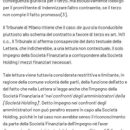
conseguenza giuridica per il terzo, ma esclusivamente l’obbligo
per il promittente di indennizzare l’altro contraente, se il terzo
non compie il fatto promesso[3].
Il Tribunale di Milano ritiene che il caso
de quo
sia riconducibile
piuttosto allo schema del contratto a favore di terzo ex art. 1411
c.c.. Il Tribunale si afferma consapevole del dato testuale della
Lettera, che indicherebbe, a una lettura non contestuale, il solo
impegno della Società Finanziaria a corrispondere alla Società
Holding i mezzi finanziari necessari.
Tale lettura viene tuttavia considerata restrittiva e limitante, in
ragione della comune volontà delle parti, della funzione dell’atto e
del fatto che nella Lettera si legge anche che l’impegno della
Società Finanziaria è “
nei confronti degli amministratori della
[Società Holding]
”. Detto impegno nei confronti degli
amministratori non può peraltro essere in capo alla Società
Holding, poiché in tal caso non avrebbe senso il riconoscimento
da parte della Società Finanziaria dell’impegno né l’aver