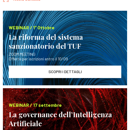
WEBINAR / 1° Ottobre
La riforma del sistema
sanzionatorio del TUF
ZOOM MEETING
Offerte per iscrizioni entro il 10/09
SCOPRI I DETTAGLI
WEBINAR / 17 settembre
La governance dell’Intelligenza
Artificiale