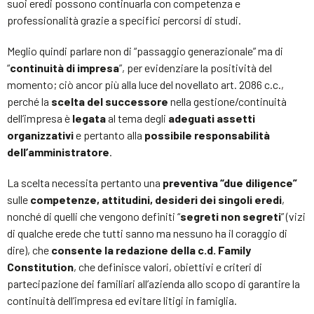
suoi eredi possono continuarla con competenza e
professionalità grazie a specifici percorsi di studi.
Meglio quindi parlare non di “passaggio generazionale” ma di
“
continuità di impresa
”, per evidenziare la positività del
momento; ciò ancor più alla luce del novellato art. 2086 c.c.,
perché la
scelta del successore
nella gestione/continuità
dell’impresa è
legata
al tema degli
adeguati assetti
organizzativi
e pertanto alla
possibile responsabilità
dell’amministratore
.
La scelta necessita pertanto una
preventiva “due diligence”
sulle
competenze, attitudini, desideri dei singoli eredi
,
nonché di quelli che vengono definiti “
segreti non segreti
” (vizi
di qualche erede che tutti sanno ma nessuno ha il coraggio di
dire), che
consente la redazione della c.d. Family
Constitution
, che definisce valori, obiettivi e criteri di
partecipazione dei familiari all’azienda allo scopo di garantire la
continuità dell’impresa ed evitare litigi in famiglia.