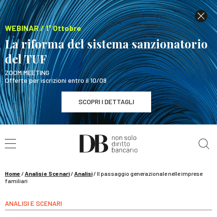
WEBINAR / 1° Ottobre
La riforma del sistema sanzionatorio
del TUF
ZOOM MEETING
Offerte per iscrizioni entro il 10/09
SCOPRI I DETTAGLI
Cerca nel sito
WEBINAR / 1° Ottobre
La riforma del sistema sanzionatorio del TUF
SCOPRI I DETTAGLI
Home
/
Analisi e Scenari
/
Analisi
/
Il passaggio generazionale nelle imprese
familiari
ANALISI E SCENARI