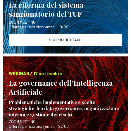
La riforma del sistema
sanzionatorio del TUF
ZOOM MEETING
Offerte per iscrizioni entro il 10/09
SCOPRI I DETTAGLI
WEBINAR / 17 settembre
La governance dell’Intelligenza
Artificiale
Problematiche implementative e scelte
strategiche, fra data governance, organizzazione
interna e gestione dei rischi
ZOOM MEETING
Offerte per iscrizioni entro il 27/08