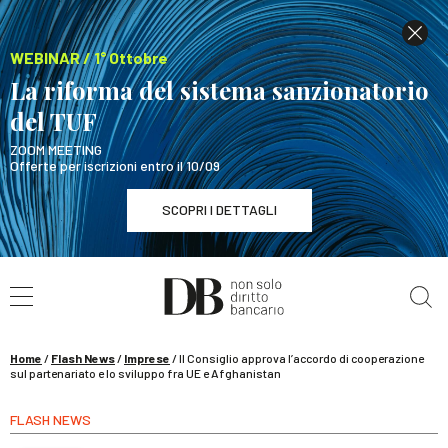
WEBINAR / 1° Ottobre
La riforma del sistema sanzionatorio
del TUF
ZOOM MEETING
Offerte per iscrizioni entro il 10/09
SCOPRI I DETTAGLI
Cerca nel sito
WEBINAR / 1° Ottobre
La riforma del sistema sanzionatorio del TUF
SCOPRI I DETTAGLI
Home
/
Flash News
/
Imprese
/
Il Consiglio approva l’accordo di cooperazione
sul partenariato e lo sviluppo fra UE e Afghanistan
FLASH NEWS