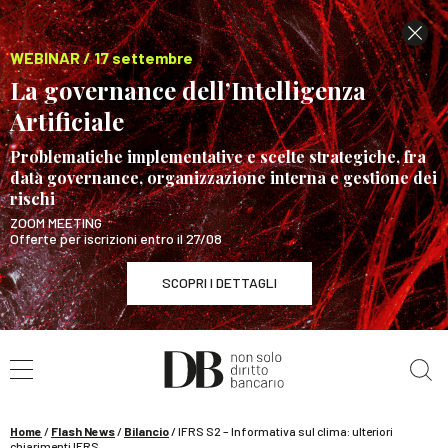
WEBINAR / 17 settembre
La governance dell’Intelligenza
Artificiale
Problematiche implementative e scelte strategiche, fra
data governance, organizzazione interna e gestione dei
rischi
ZOOM MEETING
Offerte per iscrizioni entro il 27/08
SCOPRI I DETTAGLI
Cerca nel sito
WEBINAR / 17 settembre
La governance dell’Intelligenza Artificiale
SCOPRI I DETTAGLI
Home
/
Flash News
/
Bilancio
/
IFRS S2 – Informativa sul clima: ulteriori
chiarimenti IFRS