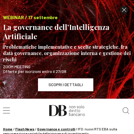
WEBINAR / 17 settembre
La governance dell’Intelligenza
Artificiale
Problematiche implementative e scelte strategiche, fra
data governance, organizzazione interna e gestione dei
rischi
ZOOM MEETING
Offerte per iscrizioni entro il 27/08
SCOPRI I DETTAGLI
Cerca nel sito
WEBINAR / 17 settembre
La governance dell’Intelligenza Artificiale
SCOPRI I DETTAGLI
Home
/
Flash News
/
Governance e controlli
/
IFD: nuovi RTS EBA sulla
remunerazione variabile delle imprese di investimento