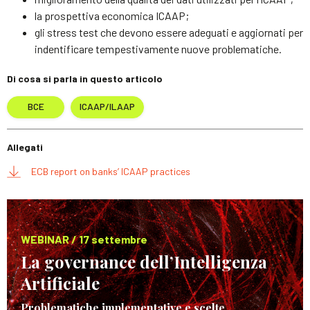
la prospettiva economica ICAAP;
gli stress test che devono essere adeguati e aggiornati per
indentificare tempestivamente nuove problematiche.
Di cosa si parla in questo articolo
BCE
ICAAP/ILAAP
Allegati
ECB report on banks’ ICAAP practices
WEBINAR / 17 settembre
La governance dell’Intelligenza
Artificiale
Problematiche implementative e scelte