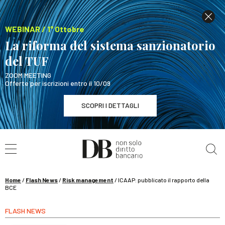
WEBINAR / 1° Ottobre
La riforma del sistema sanzionatorio
del TUF
ZOOM MEETING
Offerte per iscrizioni entro il 10/09
SCOPRI I DETTAGLI
Cerca nel sito
WEBINAR / 1° Ottobre
La riforma del sistema sanzionatorio del TUF
SCOPRI I DETTAGLI
Home
/
Flash News
/
Risk management
/
ICAAP: pubblicato il rapporto della
BCE
FLASH NEWS