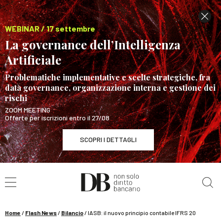
WEBINAR / 17 settembre
La governance dell’Intelligenza
Artificiale
Problematiche implementative e scelte strategiche, fra
data governance, organizzazione interna e gestione dei
rischi
ZOOM MEETING
Offerte per iscrizioni entro il 27/08
SCOPRI I DETTAGLI
Cerca nel sito
WEBINAR / 17 settembre
La governance dell’Intelligenza Artificiale
SCOPRI I DETTAGLI
Home
/
Flash News
/
Bilancio
/
IASB: il nuovo principio contabile IFRS 20