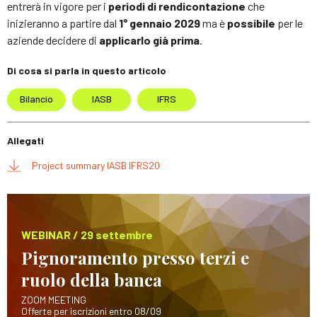
entrerà in vigore per i
periodi di rendicontazione
che
inizieranno a partire dal
1° gennaio 2029
ma è
possibile
per le
aziende decidere di
applicarlo già prima
.
Di cosa si parla in questo articolo
Bilancio
IASB
IFRS
Allegati
Project summary IASB IFRS20
WEBINAR / 29 settembre
Pignoramento presso terzi e
ruolo della banca
ZOOM MEETING
Offerte per iscrizioni entro 08/09