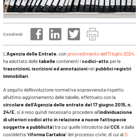
Condividi
L’
Agenzia delle Entrate
, con
provvedimento dell’
11 luglio 2024,
ha adottato delle
tabelle
contenenti i
codici-atto
per le
trascrizioni, iscrizioni ed annotazioni
nei
pubblici registri
immobiliari
.
A seguito dell’evoluzione normativa sopravvenuta rispetto
all’ultimo aggiornamento delle tabelle, effettuato con la
circolare dell’Agenzia delle entrate del 17 giugno 2015, n.
24/E
, si è reso quindi necessario procedere all’
individuazione
di ulteriori codici atto in relazione a nuove fattispecie
soggette a pubblicità
(tra cui quelle introdotte dal
CCII
, e dalla
cosiddetta “
riforma Cartabia
” del processo civile, di cui al
D.