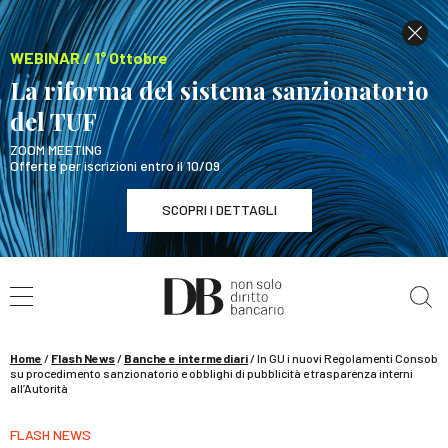
WEBINAR / 1° Ottobre
La riforma del sistema sanzionatorio
del TUF
ZOOM MEETING
Offerte per iscrizioni entro il 10/09
SCOPRI I DETTAGLI
Cerca nel sito
WEBINAR / 1° Ottobre
La riforma del sistema sanzionatorio del TUF
SCOPRI I DETTAGLI
Home
/
Flash News
/
Banche e intermediari
/
In GU i nuovi Regolamenti Consob
su procedimento sanzionatorio e obblighi di pubblicità e trasparenza interni
all’Autorità
FLASH NEWS