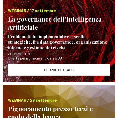
WEBINAR / 17 settembre
La governance dell’Intelligenza
Artificiale
Problematiche implementative e scelte
strategiche, fra data governance, organizzazione
interna e gestione dei rischi
ZOOM MEETING
Offerte per iscrizioni entro il 27/08
SCOPRI I DETTAGLI
WEBINAR / 29 settembre
Pignoramento presso terzi e
ruolo della banca