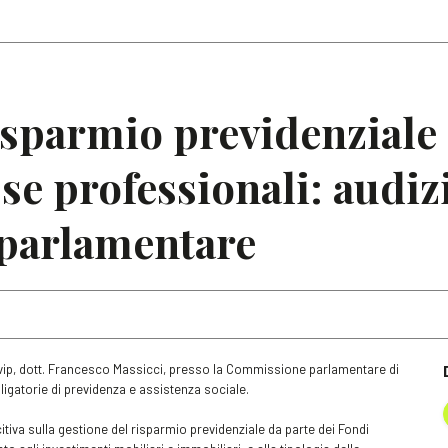
Articoli
Note
isparmio previdenziale
se professionali: audiz
parlamentare
Covip, dott. Francesco Massicci, presso la Commissione parlamentare di
bbligatorie di previdenza e assistenza sociale.
itiva sulla gestione del risparmio previdenziale da parte dei Fondi