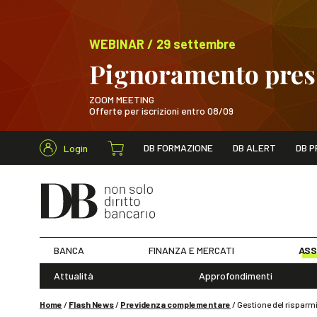
WEBINAR / 29 settembre
Pignoramento presso
ZOOM MEETING
Offerte per iscrizioni entro 08/09
Cerca nel s
DB FORMAZIONE
DB ALERT
DB P
Login
WEBINAR / 29 sett
BANCA
FINANZA E MERCATI
ASS
Attualità
Approfondimenti
Home
/
Flash News
/
Previdenza complementare
/
Gestione del risparm