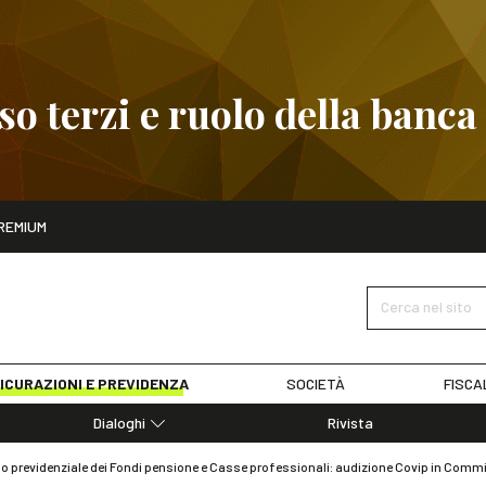
 terzi e ruolo della banca
ito
REMIUM
embre
Pignoramento presso terzi e ruolo della banca
SCOPRI I D
Cerca nel sito
ICURAZIONI E PREVIDENZA
SOCIETÀ
FISCA
Dialoghi
Rivista
Dialoghi di Diritto dell'Economia
io previdenziale dei Fondi pensione e Casse professionali: audizione Covip in Com
Editoriali