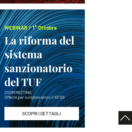
WEBINAR / 1° Ottobre
La riforma del
sistema
sanzionatorio
del TUF
ZOOM MEETING
Offerte per iscrizioni entro il 10/09
SCOPRI I DETTAGLI