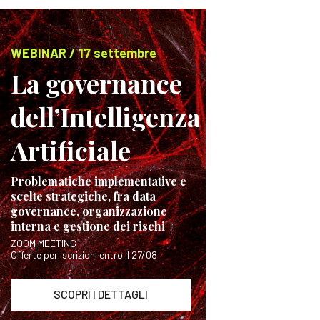
WEBINAR / 17 settembre
La governance
dell’Intelligenza
Artificiale
Problematiche implementative e
scelte strategiche, fra data
governance, organizzazione
interna e gestione dei rischi
ZOOM MEETING
Offerte per iscrizioni entro il 27/08
SCOPRI I DETTAGLI