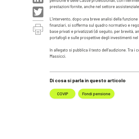
pensione e delle Casse professionali, con riferiment
prestazioni fornite, anche nel settore assistenziale
L
’
intervento, dopo una breve analisi della funzione 
finanziari, si sofferma sul quadro normativo e regol
base privati e privatizzati (di seguito, per brevità, 
portafogli e sulle prospettive degli investimenti ne
In allegato si pubblica il testo dell’audizione. Tra i
Massicci.
Di cosa si parla in questo articolo
COVIP
Fondi pensione