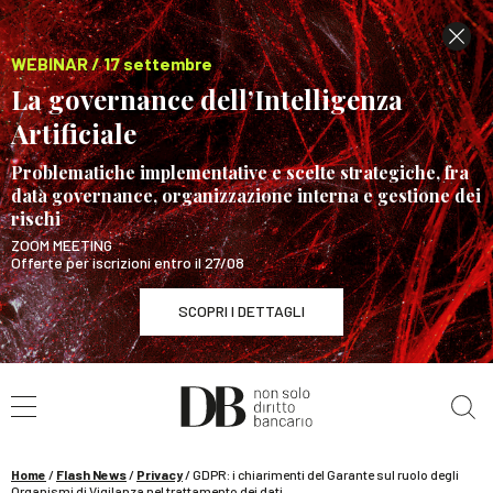
WEBINAR / 17 settembre
La governance dell’Intelligenza
Artificiale
Problematiche implementative e scelte strategiche, fra
data governance, organizzazione interna e gestione dei
rischi
ZOOM MEETING
Offerte per iscrizioni entro il 27/08
SCOPRI I DETTAGLI
Cerca nel sito
WEBINAR / 17 settembre
La governance dell’Intelligenza Artificiale
SCOPRI I DETTAGLI
Home
/
Flash News
/
Privacy
/
GDPR: i chiarimenti del Garante sul ruolo degli
Organismi di Vigilanza nel trattamento dei dati