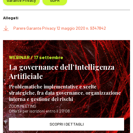
Garante Privacy
GDPR
Allegati
Parere Garante Privacy 12 maggio 2020 n. 9347842
WEBINAR / 17 settembre
La governance dell’Intelligenza
Artificiale
Problematiche implementative e scelte
strategiche, fra data governance, organizzazione
interna e gestione dei rischi
ZOOM MEETING
Offerte per iscrizioni entro il 27/08
SCOPRI I DETTAGLI