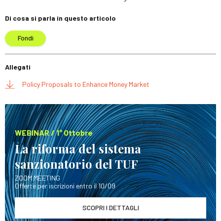
Di cosa si parla in questo articolo
Fondi
Allegati
Policy Proposals to Enhance Money Market
WEBINAR / 1° Ottobre
La riforma del sistema
sanzionatorio del TUF
ZOOM MEETING
Offerte per iscrizioni entro il 10/09
SCOPRI I DETTAGLI