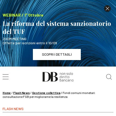
WEBINAR / 1° Ottobre
La riforma del sistema sanzionatorio
del TUF
ZOOM MEETING
Offerte per iscrizioni entro il 10/09
SCOPRI I DETTAGLI
Cerca nel sito
WEBINAR / 1° Ottobre
La riforma del sistema sanzionatorio del TUF
SCOPRI I DETTAGLI
Home
/
Flash News
/
Gestione collettiva
/
Fondi comuni monetari:
consultazione FSB per migliorarne la resilienza
FLASH NEWS