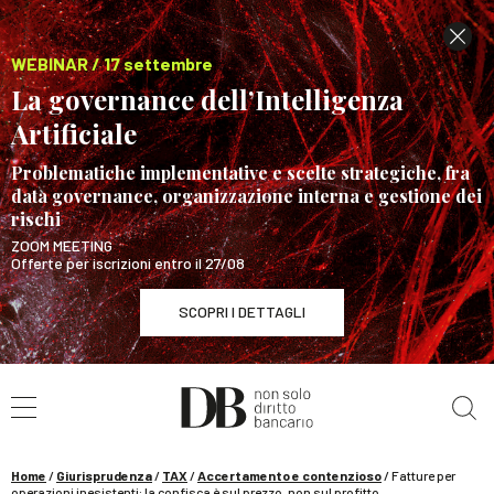
WEBINAR / 17 settembre
La governance dell’Intelligenza
Artificiale
Problematiche implementative e scelte strategiche, fra
data governance, organizzazione interna e gestione dei
rischi
ZOOM MEETING
Offerte per iscrizioni entro il 27/08
SCOPRI I DETTAGLI
Cerca nel sito
WEBINAR / 17 settembre
La governance dell’Intelligenza Artificiale
SCOPRI I DETTAGLI
Home
/
Giurisprudenza
/
TAX
/
Accertamento e contenzioso
/
Fatture per
operazioni inesistenti: la confisca è sul prezzo, non sul profitto