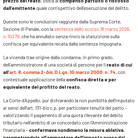
prezzo del reato
, ossia al
compenso pattuito o riscosso
dall’emittente
quale corrispettivo dell’esecuzione del delitto
.
Queste sono le conclusioni raggiunte dalla Suprema Corte,
Sezione III Penale, con la
sentenza dello scorso 18 marzo 2026,
n. 10279
, che ha annullato senza rinvio la statuizione sulla
confisca per equivalente recata dalla sentenza impugnata.
La vicenda trae origine dalla condanna, in primo grado,
dell’amministratore di una società di persone per il
reato di cui
all’
art. 8
,
comma 2-
bis
,
D.Lgs. 10 marzo 2000
,
n. 74
, con
contestuale applicazione della
confisca diretta e per
equivalente del profitto del reato
.
La Corte d’Appello, pur dichiarando la non punibilità dell’imputato
ai sensi dell’art. 131-
bis
c.p. per particolare tenuità del patto –
valorizzando il pagamento di una quota rilevante del debito
tributario nell’ambito di un concordato con l’Amministrazione
finanziaria –
confermava nondimeno la misura ablativa
,
parametrandola all’ammontare dell’imposta evasa dal